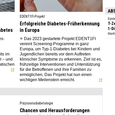
AB
EDENT1FI-Projekt
Epid
Erfolgreiche Diabetes-Früherkennung
T-Z
1-D
abetes
in Europa
Marti
es-
Das 2023 gestartete Projekt EDENT1FI
vereint Screening-Programme in ganz
Europa, um Typ-1-Diabetes bei Kindern und
its im
Jugendlichen bereits vor dem Auftreten
t – und
klinischer Symptome zu erkennen. Ziel ist es,
atischen
frühzeitige Interventionen und Unterstützung
.
für die Betroffenen und ihre Familien zu
ermöglichen. Das Projekt hat nun einen
wichtigen Meilenstein erreicht.
Präzisionsdiabetologie
Chancen und Herausforderungen