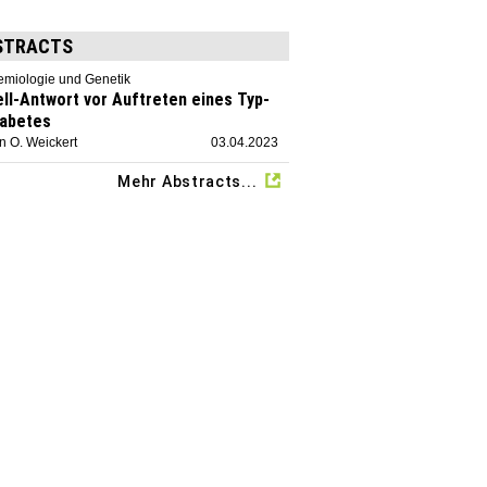
STRACTS
emiologie und Genetik
ell-Antwort vor Auftreten eines Typ-
iabetes
n O. Weickert
03.04.2023
Mehr Abstracts...