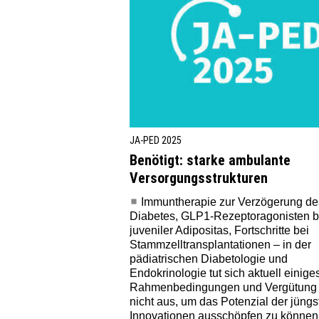
JA-PED 2025
Benötigt: starke ambulante
Versorgungs­strukturen
Immuntherapie zur Verzögerung de
Diabetes, GLP1-Rezeptoragonisten b
juveniler Adipositas, Fortschritte bei
Stammzell­trans­plantationen – in der
pädiatrischen Diabetologie und
Endokrinologie tut sich aktuell einige
Rahmenbedingungen und Vergütung 
nicht aus, um das Potenzial der jüngs
Innovationen ausschöpfen zu können