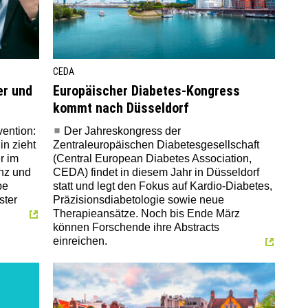
CEDA
er und
Europäischer Diabetes-Kongress
kommt nach Düsseldorf
vention:
Der Jahreskongress der
in zieht
Zentraleuropäischen Diabetesgesellschaft
r im
(Central European Diabetes Association,
anz und
CEDA) findet in diesem Jahr in Düsseldorf
be
statt und legt den Fokus auf Kardio-Diabetes,
ster
Präzisionsdiabetologie sowie neue
Therapieansätze. Noch bis Ende März
können Forschende ihre Abstracts
einreichen.