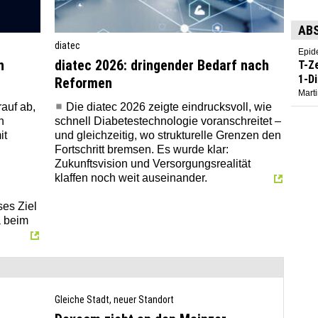
AB
diatec
Epid
n
diatec 2026: dringender Bedarf nach
T-Z
1-D
Reformen
Marti
rauf ab,
Die diatec 2026 zeigte eindrucksvoll, wie
n
schnell Diabetestechnologie voranschreitet –
it
und gleichzeitig, wo strukturelle Grenzen den
Fortschritt bremsen. Es wurde klar:
Zukunftsvision und Versorgungsrealität
klaffen noch weit auseinander.
es Ziel
a beim
Gleiche Stadt, neuer Standort