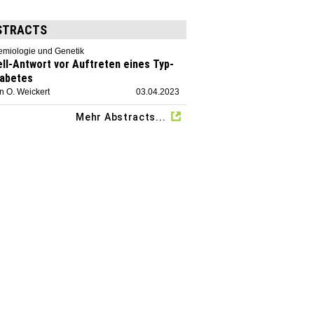
STRACTS
emiologie und Genetik
ell-Antwort vor Auftreten eines Typ-
iabetes
n O. Weickert
03.04.2023
Mehr Abstracts...