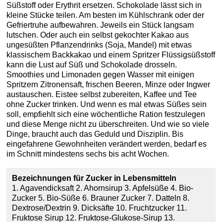
Süßstoff oder Erythrit ersetzen. Schokolade lässt sich in
kleine Stücke teilen. Am besten im Kühlschrank oder der
Gefriertruhe aufbewahren. Jeweils ein Stück langsam
lutschen. Oder auch ein selbst gekochter Kakao aus
ungesüßten Pflanzendrinks (Soja, Mandel) mit etwas
klassischem Backkakao und einem Spritzer Flüssigsüßstoff
kann die Lust auf Süß und Schokolade drosseln.
Smoothies und Limonaden gegen Wasser mit einigen
Spritzern Zitronensaft, frischen Beeren, Minze oder Ingwer
austauschen. Eistee selbst zubereiten, Kaffee und Tee
ohne Zucker trinken. Und wenn es mal etwas Süßes sein
soll, empfiehlt sich eine wöchentliche Ration festzulegen
und diese Menge nicht zu überschreiten. Und wie so viele
Dinge, braucht auch das Geduld und Disziplin. Bis
eingefahrene Gewohnheiten verändert werden, bedarf es
im Schnitt mindestens sechs bis acht Wochen.
Bezeichnungen für Zucker in Lebensmitteln
1. Agavendicksaft 2. Ahornsirup 3. Apfelsüße 4. Bio-
Zucker 5. Bio-Süße 6. Brauner Zucker 7. Datteln 8.
Dextrose/Dextrin 9. Dicksäfte 10. Fruchtzucker 11.
Fruktose Sirup 12. Fruktose-Glukose-Sirup 13.