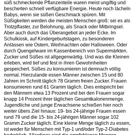
süß schmeckende Pflanzenteile waren meist ungiftig und
bescherten schnell verfügbare Energie. Heute noch lächeln
Babys, wenn sie süßen Geschmack spüren. Mit
Süßigkeiten werden die meisten Menschen groß: sei es als
Trotzpflaster, zur Belohnung, als Snack oder Mitbringsel.
Aber auch durch das Überangebot an jeder Ecke. Im
Schulkiosk, auf Kindergeburtstagen, zu besonderen
Anlässen wie Ostern, Weihnachten oder Halloween. Oder
durch Quengelware im Kassenbereich von Supermärkten.
Zucker und Süßes ist allgegenwärtig. Und was die Kleinen
erleben, wird tief und fest in ihren Gewohnheiten
gespeichert. Süßes zu konsumieren ist demnach völlig
normal. Hierzulande essen Männer zwischen 15 und 80
Jahren im Schnitt täglich 78 Gramm freien Zucker. Frauen
konsumieren rund 61 Gramm täglich. Dies entspricht bei
den Männern etwa 13 Prozent und bei den Frauen sogar
knapp 14 Prozent ihrer täglichen Gesamtkalorienmenge.
Jugendliche und junge Erwachsene schießen hier noch
weiter übers Ziel hinaus: 19- bis 24-jährige Frauen essen
rund 79 und die 15- bis 24-jährigen Männer sogar 102
Gramm Zucker täglich. Eine kleine Menge täglich zu essen,
ist weder für Menschen mit Typ-1 und/oder Typ-2-Diabetes