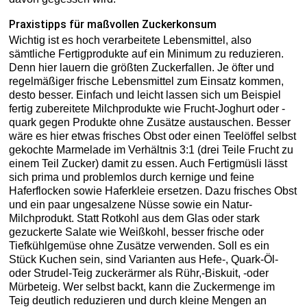
Praxistipps für maßvollen Zuckerkonsum
Wichtig ist es hoch verarbeitete Lebensmittel, also
sämtliche Fertigprodukte auf ein Minimum zu reduzieren.
Denn hier lauern die größten Zuckerfallen. Je öfter und
regelmäßiger frische Lebensmittel zum Einsatz kommen,
desto besser. Einfach und leicht lassen sich um Beispiel
fertig zubereitete Milchprodukte wie Frucht-Joghurt oder -
quark gegen Produkte ohne Zusätze austauschen. Besser
wäre es hier etwas frisches Obst oder einen Teelöffel selbst
gekochte Marmelade im Verhältnis 3:1 (drei Teile Frucht zu
einem Teil Zucker) damit zu essen. Auch Fertigmüsli lässt
sich prima und problemlos durch kernige und feine
Haferflocken sowie Haferkleie ersetzen. Dazu frisches Obst
und ein paar ungesalzene Nüsse sowie ein Natur-
Milchprodukt. Statt Rotkohl aus dem Glas oder stark
gezuckerte Salate wie Weißkohl, besser frische oder
Tiefkühlgemüse ohne Zusätze verwenden. Soll es ein
Stück Kuchen sein, sind Varianten aus Hefe-, Quark-Öl-
oder Strudel-Teig zuckerärmer als Rühr,-Biskuit, -oder
Mürbeteig. Wer selbst backt, kann die Zuckermenge im
Teig deutlich reduzieren und durch kleine Mengen an