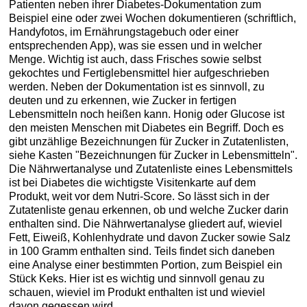
Patienten neben ihrer Diabetes-Dokumentation zum
Beispiel eine oder zwei Wochen dokumentieren (schriftlich,
Handyfotos, im Ernährungstagebuch oder einer
entsprechenden App), was sie essen und in welcher
Menge. Wichtig ist auch, dass Frisches sowie selbst
gekochtes und Fertiglebensmittel hier aufgeschrieben
werden. Neben der Dokumentation ist es sinnvoll, zu
deuten und zu erkennen, wie Zucker in fertigen
Lebensmitteln noch heißen kann. Honig oder Glucose ist
den meisten Menschen mit Diabetes ein Begriff. Doch es
gibt unzählige Bezeichnungen für Zucker in Zutatenlisten,
siehe Kasten "Bezeichnungen für Zucker in Lebensmitteln".
Die Nährwertanalyse und Zutatenliste eines Lebensmittels
ist bei Diabetes die wichtigste Visitenkarte auf dem
Produkt, weit vor dem Nutri-Score. So lässt sich in der
Zutatenliste genau erkennen, ob und welche Zucker darin
enthalten sind. Die Nährwertanalyse gliedert auf, wieviel
Fett, Eiweiß, Kohlenhydrate und davon Zucker sowie Salz
in 100 Gramm enthalten sind. Teils findet sich daneben
eine Analyse einer bestimmten Portion, zum Beispiel ein
Stück Keks. Hier ist es wichtig und sinnvoll genau zu
schauen, wieviel im Produkt enthalten ist und wieviel
davon gegessen wird.