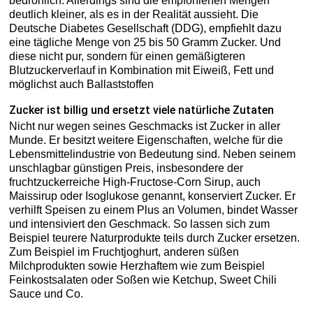
bedrohlich. Allerdings sind die empfohlenen Mengen
deutlich kleiner, als es in der Realität aussieht. Die
Deutsche Diabetes Gesellschaft (DDG), empfiehlt dazu
eine tägliche Menge von 25 bis 50 Gramm Zucker. Und
diese nicht pur, sondern für einen gemäßigteren
Blutzuckerverlauf in Kombination mit Eiweiß, Fett und
möglichst auch Ballaststoffen
Zucker ist billig und ersetzt viele natürliche Zutaten
Nicht nur wegen seines Geschmacks ist Zucker in aller
Munde. Er besitzt weitere Eigenschaften, welche für die
Lebensmittelindustrie von Bedeutung sind. Neben seinem
unschlagbar günstigen Preis, insbesondere der
fruchtzuckerreiche High-Fructose-Corn Sirup, auch
Maissirup oder Isoglukose genannt, konserviert Zucker. Er
verhilft Speisen zu einem Plus an Volumen, bindet Wasser
und intensiviert den Geschmack. So lassen sich zum
Beispiel teurere Naturprodukte teils durch Zucker ersetzen.
Zum Beispiel im Fruchtjoghurt, anderen süßen
Milchprodukten sowie Herzhaftem wie zum Beispiel
Feinkostsalaten oder Soßen wie Ketchup, Sweet Chili
Sauce und Co.