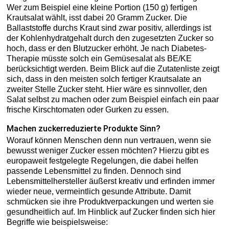
Wer zum Beispiel eine kleine Portion (150 g) fertigen
Krautsalat wählt, isst dabei 20 Gramm Zucker. Die
Ballaststoffe durchs Kraut sind zwar positiv, allerdings ist
der Kohlenhydratgehalt durch den zugesetzten Zucker so
hoch, dass er den Blutzucker erhöht. Je nach Diabetes-
Therapie müsste solch ein Gemüsesalat als BE/KE
berücksichtigt werden. Beim Blick auf die Zutatenliste zeigt
sich, dass in den meisten solch fertiger Krautsalate an
zweiter Stelle Zucker steht. Hier wäre es sinnvoller, den
Salat selbst zu machen oder zum Beispiel einfach ein paar
frische Kirschtomaten oder Gurken zu essen.
Machen zuckerreduzierte Produkte Sinn?
Worauf können Menschen denn nun vertrauen, wenn sie
bewusst weniger Zucker essen möchten? Hierzu gibt es
europaweit festgelegte Regelungen, die dabei helfen
passende Lebensmittel zu finden. Dennoch sind
Lebensmittelhersteller äußerst kreativ und erfinden immer
wieder neue, vermeintlich gesunde Attribute. Damit
schmücken sie ihre Produktverpackungen und werten sie
gesundheitlich auf. Im Hinblick auf Zucker finden sich hier
Begriffe wie beispielsweise: