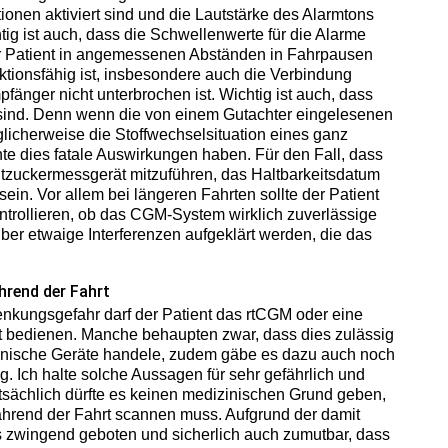
tionen aktiviert sind und die Lautstärke des Alarmtons
htig ist auch, dass die Schwellenwerte für die Alarme
 der Patient in angemessenen Abständen in Fahrpausen
ktionsfähig ist, insbesondere auch die Verbindung
änger nicht unterbrochen ist. Wichtig ist auch, dass
t sind. Denn wenn die von einem Gutachter eingelesenen
licherweise die Stoffwechselsituation eines ganz
e dies fatale Auswirkungen haben. Für den Fall, dass
lutzuckermessgerät mitzuführen, das Haltbarkeitsdatum
 sein. Vor allem bei längeren Fahrten sollte der Patient
trollieren, ob das CGM-System wirklich zuverlässige
 über etwaige Interferenzen aufgeklärt werden, die das
rend der Fahrt
nkungsgefahr darf der Patient das rtCGM oder eine
t bedienen. Manche behaupten zwar, dass dies zulässig
zinische Geräte handele, zudem gäbe es dazu auch noch
 Ich halte solche Aussagen für sehr gefährlich und
tsächlich dürfte es keinen medizinischen Grund geben,
hrend der Fahrt scannen muss. Aufgrund der damit
 zwingend geboten und sicherlich auch zumutbar, dass