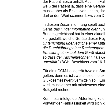
der Patient hierzu anhält. Auch im Fa
weiß der Patient ja, dass eine Gefahre
muss daher als Erstes versuchen, das
darf er den Wert scannen bzw. vom D
In diesem Zusammenhang spielt auch
Gerät, das [..] der Information dient"
, 
Bundesgerichtshof hat in einer aktu
klargestellt, welche Geräte dieser Re
Unterrichtung über jegliche einer Mit
die Durchführung einer Rechenoperat
Ermittlung eines auf dem Gerät able
so dass der Taschenrechner [..] als Ge
unterfällt."
(BGH, Beschluss vom 16. 
Für ein rtCGM-Lesegerät bzw. ein Sm
gelten, denn es ist zweifellos ein ele
Glukosemesswert) vermitteln soll. Ei
wird, muss daher mit mindestens ein
Bußgeld rechnen.
Kommt es infolge der Ablenkung zu e
Vorwurf der Fahrlässigkeit wird sich