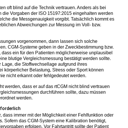
en oft blind auf die Technik vertrauen. Anders als bei
n die Vorgaben der ISO 15197:2015 eingehalten werden
elche die Messgenauigkeit vorgibt. Tatsächlich kommt es
rheblichen Abweichungen zur Messung im Voll- bzw.
ssungen vorgenommen, dann lassen sich solche
ennen. CGM-Systeme geben in der Zweckbestimmung bzw.
 dass ein für den Patienten möglicherweise unplausibel
e blutige Vergleichsmessung bestätigt werden sollte.
er Lage, die Stoffwechsellage aufgrund ihres
i körperlicher Belastung, Stress oder Sport können
e nicht erkannt oder fehlgedeutet werden.
ht werden, dass er auf das rtCGM nicht blind vertrauen
ergleichsmessungen durchführen sollte, dazu müssen
verordnet werden.
forderlich
, dass immer mit der Möglichkeit einer Fehlfunktion oder
s. Sofern das CGM-System eine Kalibration benötigt,
rvorgaben erfolgen. Vor Fahrtantritt sollte der Patient