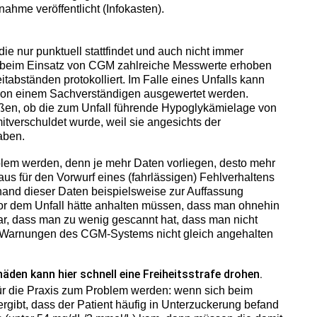
ahme veröffentlicht (Infokasten).
ie nur punktuell stattfindet und auch nicht immer
n beim Einsatz von CGM zahlreiche Messwerte erhoben
itabständen protokolliert. Im Falle eines Unfalls kann
von einem Sachverständigen ausgewertet werden.
ießen, ob die zum Unfall führende Hypoglykämielage von
itverschuldet wurde, weil sie angesichts der
aben.
lem werden, denn je mehr Daten vorliegen, desto mehr
s für den Vorwurf eines (fahrlässigen) Fehlverhaltens
hand dieser Daten beispielsweise zur Auffassung
or dem Unfall hätte anhalten müssen, dass man ohnehin
ar, dass man zu wenig gescannt hat, dass man nicht
ach Warnungen des CGM-Systems nicht gleich angehalten
äden kann hier schnell eine Freiheitsstrafe drohen.
r die Praxis zum Problem werden: wenn sich beim
rgibt, dass der Patient häufig in Unterzuckerung befand