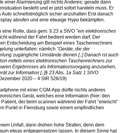
lle einer Alarmierung gilt nichts Anderes: gerade dann
nsituation besteht und er jetzt sofort handeln muss. Er
 Auto schnellstmöglich sicher anzuhalten Erst danach
isplay abrufen und eine etwaige Hypo bekämpfen.
 eine Rolle, dass gem. § 23 a StVO
"ein elektronisches
nicht während der Fahrt bedient werden darf. Der
ellen Entscheidung am Beispiel eines Taschenrechners
gelung unterfallen: nämlich
"Geräte, die der
teilung zugängliche Umstände dienen [..] Danach ist auch
ion mittels eines elektronischen Taschenrechners zur
sbaren Ergebnisses als Informationsvorgang anzusehen,
rät zur Information [..]§ 23 Abs. 1a Satz 1 StVO
Dezember 2020 – 4 StR 526/19)
artphone mit einer CGM-App dürfte nichts anderes
ktronisches Gerät, welches eine Information (hier: den
n Patient, der beim scannen während der Fahrt "erwischt"
em Punkt in Flensburg sowie einem empfindlichen
inem Unfall, dann drohen hohe Strafen, denn dem
 kaum etwas entgegensetzen lassen. In diesem Sinne hat