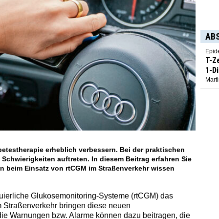
AB
Epid
T-Z
1-D
Marti
testherapie erheblich verbessern. Bei der praktischen
chwierigkeiten auftreten. In diesem Beitrag erfahren Sie
an beim Einsatz von rtCGM im Straßenverkehr wissen
inuierliche Glukosemonitoring-Systeme (rtCGM) das
im Straßenverkehr bringen diese neuen
die Warnungen bzw. Alarme können dazu beitragen, die