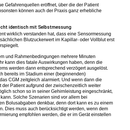
e Gefahrenquellen eröffnet, über die der Patient
nsonsten können auch der Praxis ganz erhebliche
nicht identisch mit Selbstmessung
tient wirklich verstanden hat, dass eine Sensormessung
sächlichen Blutzuckerwert im Kapillar- oder Vollblut erst
rspiegelt.
ystem und Rahmenbedingungen mehrere Minuten
r kann dies fatale Auswirkungen haben, denn die
ems werden dann entsprechend verzögert ausgelöst.
ich bereits im Stadium einer (beginnenden)
das CGM zeitgleich alarmiert. Und wenn dann die
der Patient aufgrund der zwischenzeitlich weiter
lich schon so in seiner Gehirnleistung eingeschränkt,
 kann. Solche Szenarien sind vor allem bei
hen Bolusabgaben denkbar, denn dort kann es zu einem
n. Dies muss auch berücksichtigt werden, wenn dem
rmierung empfohlen werden, die er im Gerät einstellen