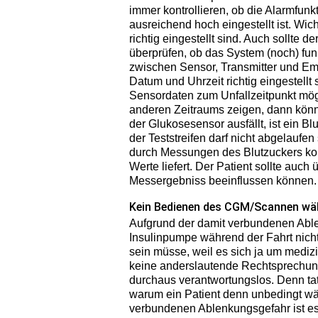
immer kontrollieren, ob die Alarmfunk
ausreichend hoch eingestellt ist. Wic
richtig eingestellt sind. Auch sollte
überprüfen, ob das System (noch) fun
zwischen Sensor, Transmitter und Empf
Datum und Uhrzeit richtig eingestell
Sensordaten zum Unfallzeitpunkt mög
anderen Zeitraums zeigen, dann könnt
der Glukosesensor ausfällt, ist ein B
der Teststreifen darf nicht abgelaufen
durch Messungen des Blutzuckers kon
Werte liefert. Der Patient sollte auch
Messergebniss beeinflussen können.
Kein Bedienen des CGM/Scannen wäh
Aufgrund der damit verbundenen Able
Insulinpumpe während der Fahrt nich
sein müsse, weil es sich ja um medi
keine anderslautende Rechtsprechung.
durchaus verantwortungslos. Denn ta
warum ein Patient denn unbedingt wä
verbundenen Ablenkungsgefahr ist es