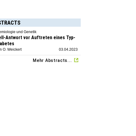
STRACTS
emiologie und Genetik
ell-Antwort vor Auftreten eines Typ-
iabetes
n O. Weickert
03.04.2023
Mehr Abstracts...