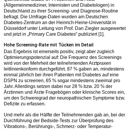
(Allgemeinmediziner, Internisten und Diabetologen) in
Deutschland zu ihrer Screening- und Diagnose-Routine
befragt. Die Umfrage-Daten wurden am Deutschen
Diabetes-Zentrum an der Heinrich-Heine-Universität in
Düsseldorf unter Leitung von Prof. Dan Ziegler ausgewertet
und jetzt in „Primary Care Diabetes“ publiziert [1].
Hohe Screening-Rate mit Tücken im Detail
Das Ergebnis ist einerseits positiv, zeigt aber zugleich
Optimierungspotenzial auf: Die Frequenz des Screenings
wird von der Mehrheit der teilnehmenden Arztpraxen
leitlinienkonform durchgeführt. 87 % gaben an, mindestens
einmal jährlich bei ihren Patienten mit Diabetes auf eine
DSPN zu screenen, 65 % sogar mindestens zweimal pro
Jahr. Allerdings setzen dabei nur 28 % bzw. 20 % der
Ärztinnen und Ärzte Fragebögen oder klinische Scores ein,
um den Schweregrad der neuropathischen Symptome bzw.
Defizite zu erfassen.
Und mehr als die Hälfte der Teilnehmenden gab an, bei der
Durchführung der Bedside-Tests zur Überprüfung des
Vibrations-, Berührungs-, Schmerz- oder Temperatur-