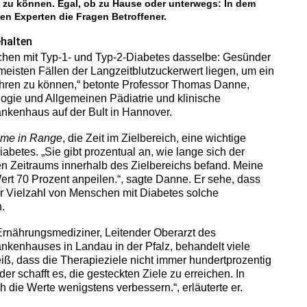
 zu können. Egal, ob zu Hause oder unterwegs: In dem
en Experten die Fragen Betroffener.
ehalten
chen mit Typ-1- und Typ-2-Diabetes dasselbe: Gesünder
n meisten Fällen der Langzeitblutzuckerwert liegen, um ein
hren zu können,“ betonte Professor Thomas Danne,
logie und Allgemeinen Pädiatrie und klinische
nkenhaus auf der Bult in Hannover.
ime in Range
, die Zeit im Zielbereich, eine wichtige
betes. „Sie gibt prozentual an, wie lange sich der
n Zeitraums innerhalb des Zielbereichs befand. Meine
ert 70 Prozent anpeilen.“, sagte Danne. Er sehe, dass
er Vielzahl von Menschen mit Diabetes solche
.
Ernährungsmediziner, Leitender Oberarzt des
nkenhauses in Landau in der Pfalz, behandelt viele
ß, dass die Therapieziele nicht immer hundertprozentig
r schafft es, die gesteckten Ziele zu erreichen. In
ch die Werte wenigstens verbessern.“, erläuterte er.