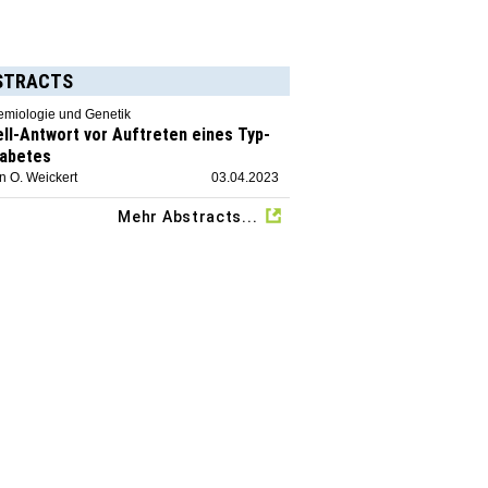
STRACTS
emiologie und Genetik
ell-Antwort vor Auftreten eines Typ-
iabetes
n O. Weickert
03.04.2023
Mehr Abstracts...