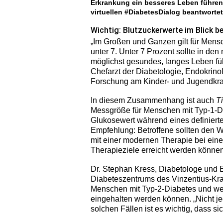
Erkrankung ein besseres Leben führen
virtuellen #DiabetesDialog beantwortet
Wichtig: Blutzuckerwerte im Blick b
„Im Großen und Ganzen gilt für Mens
unter 7. Unter 7 Prozent sollte in de
möglichst gesundes, langes Leben fü
Chefarzt der Diabetologie, Endokrino
Forschung am Kinder- und Jugendkra
In diesem Zusammenhang ist auch
T
Messgröße für Menschen mit Typ-1-Dia
Glukosewert während eines definierte
Empfehlung: Betroffene sollten den W
mit einer modernen Therapie bei ein
Therapieziele erreicht werden können
Dr. Stephan Kress, Diabetologe und 
Diabeteszentrums des Vinzentius-Kra
Menschen mit Typ-2-Diabetes und wei
eingehalten werden können. „Nicht jede
solchen Fällen ist es wichtig, dass si