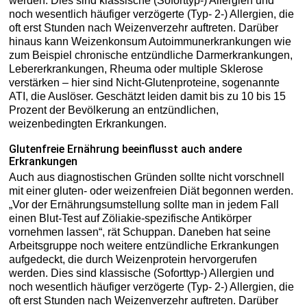
werden. Dies sind klassische (Soforttyp-) Allergien und
noch wesentlich häufiger verzögerte (Typ- 2-) Allergien, die
oft erst Stunden nach Weizenverzehr auftreten. Darüber
hinaus kann Weizenkonsum Autoimmunerkrankungen wie
zum Beispiel chronische entzündliche Darmerkrankungen,
Lebererkrankungen, Rheuma oder multiple Sklerose
verstärken – hier sind Nicht-Glutenproteine, sogenannte
ATI, die Auslöser. Geschätzt leiden damit bis zu 10 bis 15
Prozent der Bevölkerung an entzündlichen,
weizenbedingten Erkrankungen.
Glutenfreie Ernährung beeinflusst auch andere
Erkrankungen
Auch aus diagnostischen Gründen sollte nicht vorschnell
mit einer gluten- oder weizenfreien Diät begonnen werden.
„Vor der Ernährungsumstellung sollte man in jedem Fall
einen Blut-Test auf Zöliakie-spezifische Antikörper
vornehmen lassen“, rät Schuppan. Daneben hat seine
Arbeitsgruppe noch weitere entzündliche Erkrankungen
aufgedeckt, die durch Weizenprotein hervorgerufen
werden. Dies sind klassische (Soforttyp-) Allergien und
noch wesentlich häufiger verzögerte (Typ- 2-) Allergien, die
oft erst Stunden nach Weizenverzehr auftreten. Darüber