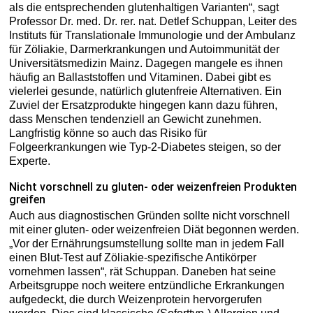
als die entsprechenden glutenhaltigen Varianten“, sagt
Professor Dr. med. Dr. rer. nat. Detlef Schuppan, Leiter des
Instituts für Translationale Immunologie und der Ambulanz
für Zöliakie, Darmerkrankungen und Autoimmunität der
Universitätsmedizin Mainz. Dagegen mangele es ihnen
häufig an Ballaststoffen und Vitaminen. Dabei gibt es
vielerlei gesunde, natürlich glutenfreie Alternativen. Ein
Zuviel der Ersatzprodukte hingegen kann dazu führen,
dass Menschen tendenziell an Gewicht zunehmen.
Langfristig könne so auch das Risiko für
Folgeerkrankungen wie Typ-2-Diabetes steigen, so der
Experte.
Nicht vorschnell zu gluten- oder weizenfreien Produkten
greifen
Auch aus diagnostischen Gründen sollte nicht vorschnell
mit einer gluten- oder weizenfreien Diät begonnen werden.
„Vor der Ernährungsumstellung sollte man in jedem Fall
einen Blut-Test auf Zöliakie-spezifische Antikörper
vornehmen lassen“, rät Schuppan. Daneben hat seine
Arbeitsgruppe noch weitere entzündliche Erkrankungen
aufgedeckt, die durch Weizenprotein hervorgerufen