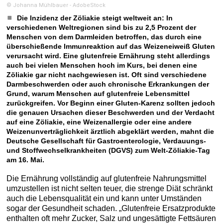
© Johanna Mühlbauer - AdobeStock
Die Inzidenz der Zöliakie steigt weltweit an: In
verschiedenen Weltregionen sind bis zu 2,5 Prozent der
Menschen von dem Darmleiden betroffen, das durch eine
überschießende Immunreaktion auf das Weizeneiweiß Gluten
verursacht wird. Eine glutenfreie Ernährung steht allerdings
auch bei vielen Menschen hoch im Kurs, bei denen eine
Zöliakie gar nicht nachgewiesen ist. Oft sind verschiedene
Darmbeschwerden oder auch chronische Erkrankungen der
Grund, warum Menschen auf glutenfreie Lebensmittel
zurückgreifen. Vor Beginn einer Gluten-Karenz sollten jedoch
die genauen Ursachen dieser Beschwerden und der Verdacht
auf eine Zöliakie, eine Weizenallergie oder eine andere
Weizenunverträglichkeit ärztlich abgeklärt werden, mahnt die
Deutsche Gesellschaft für Gastroenterologie, Verdauungs-
und Stoffwechselkrankheiten (DGVS) zum Welt-Zöliakie-Tag
am 16. Mai.
Die Ernährung vollständig auf glutenfreie Nahrungsmittel
umzustellen ist nicht selten teuer, die strenge Diät schränkt
auch die Lebensqualität ein und kann unter Umständen
sogar der Gesundheit schaden. „Glutenfreie Ersatzprodukte
enthalten oft mehr Zucker, Salz und ungesättigte Fettsäuren