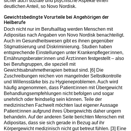
sicher auch soziale und psychische Aspekte einen
deutlichen Anteil, so Novo Nordisk.
Gewichtsbedingte Vorurteile bei Angehörigen der
Heilberufe
Doch nicht nur im Berufsalltag werden Menschen mit
Adipositas nach Angaben von Novo Nordisk benachteiligt.
Auch im Gesundheitswesen gibt es ihnen gegenüber
Stigmatisierung und Diskriminierung. Studien haben
entsprechende Einstellungen unter Krankenpfleger:innen,
Ernährungsberater:innen und Ärzt:innen festgestellt – also
bei Berufsgruppen, die speziell mit
Gewichtsabnahmetherapien betraut sind. [6] Die
Zuschreibungen reichen von mangelnder Selbstkontrolle
und Willensstärke bis zu Hygieneproblemen. Auch wird
häufig angenommen, dass Patient:innen mit Übergewicht
Behandlungsempfehlungen nicht befolgen und sogar
unehrlich oder feindselig sein können. Teile der
medizinischen Fachwelt möchten laut eigener Aussage
Patient:innen aufgrund ihres Übergewichts daher ungern
behandeln. Auf der anderen Seite berichten Menschen mit
Adipositas, dass sie sich gerade in Bezug auf ihr
Körpergewicht medizinisch nicht gut betreut fühlen. [3] Eine