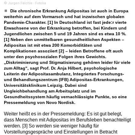
© Jürgen Fälchle - Fotolia
Die chronische Erkrankung Adipositas ist auch in Europa
weiterhin auf dem Vormarsch und hat inzwischen globalen
Pandemie-Charakter. [1] In Deutschland ist fast jede:r vierte
Erwachsene von der Erkrankung betroffen, bei Kindern und
Jugendlichen zwischen 5 und 19 Jahren sind es etwa 10 %.
[1] Neben den unmittelbaren gesundheitlichen Aspekten –
Adipositas ist mit etwa 200 Komorbiditäten und
Komplikationen assoziiert [2] – leiden Betroffene oft auch
unter den psychosozialen Folgen ihres Gewichts.
„Diskriminierung und Stigmatisierung gehören leider für viele
zum Alltag“, sagt Prof. Dr. Anja Hilbert, psychologische
Leiterin der Adipositasambulanz, Integriertes Forschungs-
und Behandlungszentrum (IFB) Adipositas-Erkrankungen,
Universitätsklinikum Leipzig. Dabei sind
Ungleichbehandlung am Arbeitsplatz und im
Gesundheitssystem häufig vernachlässigte Punkte, so eine
Pressemeldung von Novo Nordisk.
Weiter heißt es in der Pressemeldung: Es ist gut belegt,
dass Menschen mit Adipositas im Berufsleben benachteiligt
werden. [3] So werden sie weniger häufig für
Vorstellungsgespräche und Einstellungen in Betracht