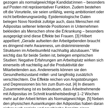
gezogen als normalgewichtige Kandidat:innen – besonders
auf Posten mit repräsentativer Funktion. Zudem bestehen
oft die Vorurteile, sie seien unfähig, wenig ambitioniert oder
nicht beförderungswürdig. Epidemiologische Daten
belegen Novo Nordisk zufolge auch, dass Menschen mit
Adipositas seltener leitende Positionen in Unternehmen
bekleiden als Menschen ohne die Erkrankung – besonders
ausgeprägt sind diese Effekte bei Frauen. [3] Hilbert
appelliert: „Gerade aufseiten der Arbeitgebenden braucht
es dringend mehr Awareness, um diskriminierende
Strukturen im Arbeitsumfeld nachhaltig abzubauen.“ Wie
wichtig das für beide Seiten ist, belegen empirischen
Studien: Negative Erfahrungen am Arbeitsplatz wirken sich
einerseits oft nachteilig auf die Produktivität der
Mitarbeitenden aus. Andererseits können sie den
Gesundheitszustand mittel- und langfristig zusätzlich
verschlechtern. Die Effekte reichen von Angststörungen
und Depressionen bis hin zum Burn-out. [4] In diesem
Zusammenhang ist es bedeutsam, dass Arbeitnehmende
mit Adipositas im Schnitt krankheitsbedingt 1–2 Wochen
mehr auf der Arbeit fehlen als Normalgewichtige. [5] Neben
den physischen Auswirkungen der Adipositas haben daran