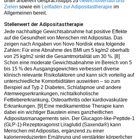
unter anderem Gesprächstipps zu
Gewichtsverlauf und
Zielen
sowie ein
Leitfaden zur Adipositastherapie
im
Allgemeinen bereit.
Stellenwert der Adipositastherapie
Jede nachhaltige Gewichtsabnahme hat positive Effekte
auf die Gesundheit von Menschen mit Adipositas. Das
zeigen nach Angaben von Novo Nordisk etwa folgende
Zahlen: Für eine Abnahme des BMI um 5 kg/m2 oberhalb
von 25 kg/m2 sinkt die Gesamtmortalität um 30 %. [8]
Schon eine moderate Gewichtsabnahme im Bereich von 5
bis 15 % des Ausgangsgewichtes verbessert diverse
klinisch relevante Risikofaktoren und kann sich vorteilig auf
unterschiedliche Komorbiditäten auswirken – so zum
Beispiel auf Typ 2 Diabetes, Schlafapnoe und andere
Atemwegserkrankungen, nichtalkoholische
Fettlebererkrankung, Osteoarthritis oder kardiovaskuläre
Erkrankungen. [9] Eine medikamentöse Therapie kann
dabei ein wichtiger Baustein eines ganzheitlichen
Adipositasmanagements sein. Der Glucagon-like-Peptide-1
(GLP-1)-Rezeptoragonist Liraglutid (Saxenda®) kann
Menschen mit Adipositas, ergänzend zu einer
kalorienreduzierten Ernährung und verstärkter körperlicher