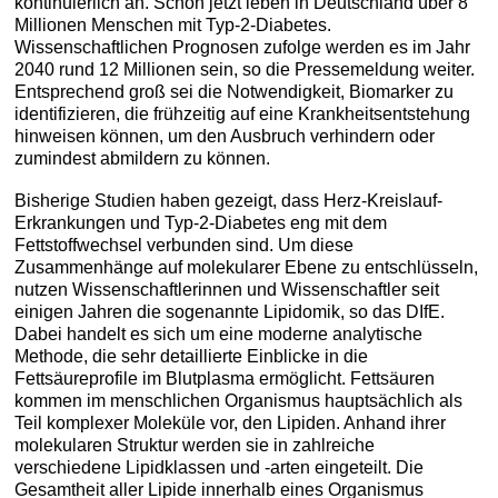
kontinuierlich an. Schon jetzt leben in Deutschland über 8
Millionen Menschen mit Typ-2-Diabetes.
Wissenschaftlichen Prognosen zufolge werden es im Jahr
2040 rund 12 Millionen sein, so die Pressemeldung weiter.
Entsprechend groß sei die Notwendigkeit, Biomarker zu
identifizieren, die frühzeitig auf eine Krankheitsentstehung
hinweisen können, um den Ausbruch verhindern oder
zumindest abmildern zu können.
Bisherige Studien haben gezeigt, dass Herz-Kreislauf-
Erkrankungen und Typ-2-Diabetes eng mit dem
Fettstoffwechsel verbunden sind. Um diese
Zusammenhänge auf molekularer Ebene zu entschlüsseln,
nutzen Wissenschaftlerinnen und Wissenschaftler seit
einigen Jahren die sogenannte Lipidomik, so das DIfE.
Dabei handelt es sich um eine moderne analytische
Methode, die sehr detaillierte Einblicke in die
Fettsäureprofile im Blutplasma ermöglicht. Fettsäuren
kommen im menschlichen Organismus hauptsächlich als
Teil komplexer Moleküle vor, den Lipiden. Anhand ihrer
molekularen Struktur werden sie in zahlreiche
verschiedene Lipidklassen und -arten eingeteilt. Die
Gesamtheit aller Lipide innerhalb eines Organismus