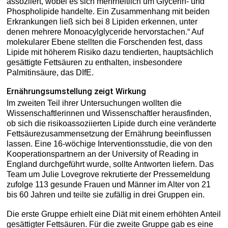
assoziiert, wobei es sich mehrheitlich um Glycerin- und
Phospholipide handelte. Ein Zusammenhang mit beiden
Erkrankungen ließ sich bei 8 Lipiden erkennen, unter
denen mehrere Monoacylglyceride hervorstachen.“ Auf
molekularer Ebene stellten die Forschenden fest, dass
Lipide mit höherem Risiko dazu tendierten, hauptsächlich
gesättigte Fettsäuren zu enthalten, insbesondere
Palmitinsäure, das DIfE.
Ernährungsumstellung zeigt Wirkung
Im zweiten Teil ihrer Untersuchungen wollten die
Wissenschaftlerinnen und Wissenschaftler herausfinden,
ob sich die risikoassoziierten Lipide durch eine veränderte
Fettsäurezusammensetzung der Ernährung beeinflussen
lassen. Eine 16-wöchige Interventionsstudie, die von den
Kooperationspartnern an der University of Reading in
England durchgeführt wurde, sollte Antworten liefern. Das
Team um Julie Lovegrove rekrutierte der Pressemeldung
zufolge 113 gesunde Frauen und Männer im Alter von 21
bis 60 Jahren und teilte sie zufällig in drei Gruppen ein.
Die erste Gruppe erhielt eine Diät mit einem erhöhten Anteil
gesättigter Fettsäuren. Für die zweite Gruppe gab es eine