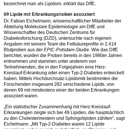
bezeichnet man als Lipidom, erklärt das DIfE.
69 Lipide mit Erkrankungsrisiken assoziiert
Dr. Fabian Eichelmann, wissenschaftlicher Mitarbeiter der
Abteilung Molekulare Epidemiologie am DIfE und
Wissenschaftler des Deutschen Zentrums für
Diabetesforschung (DZD), untersuchte nach eigenen
Angaben mit seinem Team die Fettsäureprofile in 2.414
Blutproben aus der
EPIC-Potsdam-Studie
. Wie das DIfE
berichtet, wurden die Proben bereits in den 1990er Jahren
entnommen und stammen unter anderem von
Teilnehmenden, die in den Folgejahren eine Herz-
Kreislauf-Erkrankung oder einen Typ-2-Diabetes entwickelt
haben. Mittels Hochdurchsatz-Lipidomik bestimmten die
Forschenden insgesamt 282 verschiedene Lipide, von
denen 69 mit mindestens einer der beiden Erkrankungen
assoziiert waren.
„Ein statistischer Zusammenhang mit Herz-Kreislauf-
Erkrankungen zeigte sich bei 49 Lipiden, die hauptsächlich
zu den Cholesterinestern und Sphingolipiden zählten“, sagt
Eichelmann. „Mit Typ-2-Diabetes waren 12 Lipide