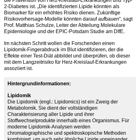
die Prävention von Herz-Kreislauf-Erkrankungen und Typ-
2-Diabetes ist. „Die identifizierten Lipide könnten als
Biomarker für ein erhöhtes Risiko dienen. Zukünftige
Risikovorhersage-Modelle könnten darauf aufbauen“, sagt
Prof. Matthias Schulze, Leiter der Abteilung Molekulare
Epidemiologie und der EPIC-Potsdam Studie am DIfE.
Im nächsten Schritt wollen die Forschenden einen
Lipidomik-Fingerabdruck im Blut identifizieren, der die
Effekte einer Test-Diät abbildet und überprüfen, ob dieser
mit dem Langzeitrisiko für Herz-Kreislauf-Erkrankungen
assoziiert ist.
Hintergrundinformationen:
Lipidomik
Die Lipidomik (engl.: Lipidomics) ist ein Zweig der
Metabolomik. Sie dient der vollständigen
Charakterisierung aller Lipide und ihrer
Stoffwechselprodukte innerhalb eines Organismus. Für
moderne Lipidomik-Analysen werden
chromatographische und spektroskopische Methoden
kombiniert, um auch sehr ähnliche Lipide voneinander