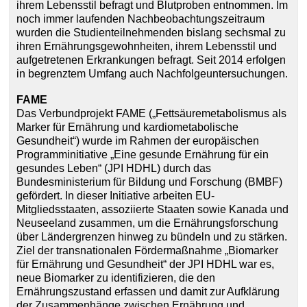
ihrem Lebensstil befragt und Blutproben entnommen. Im
noch immer laufenden Nachbeobachtungszeitraum
wurden die Studienteilnehmenden bislang sechsmal zu
ihren Ernährungsgewohnheiten, ihrem Lebensstil und
aufgetretenen Erkrankungen befragt. Seit 2014 erfolgen
in begrenztem Umfang auch Nachfolgeuntersuchungen.
FAME
Das Verbundprojekt FAME („Fettsäuremetabolismus als
Marker für Ernährung und kardiometabolische
Gesundheit“) wurde im Rahmen der europäischen
Programminitiative „Eine gesunde Ernährung für ein
gesundes Leben“ (JPI HDHL) durch das
Bundesministerium für Bildung und Forschung (BMBF)
gefördert. In dieser Initiative arbeiten EU-
Mitgliedsstaaten, assoziierte Staaten sowie Kanada und
Neuseeland zusammen, um die Ernährungsforschung
über Ländergrenzen hinweg zu bündeln und zu stärken.
Ziel der transnationalen Fördermaßnahme „Biomarker
für Ernährung und Gesundheit“ der JPI HDHL war es,
neue Biomarker zu identifizieren, die den
Ernährungszustand erfassen und damit zur Aufklärung
der Zusammenhänge zwischen Ernährung und