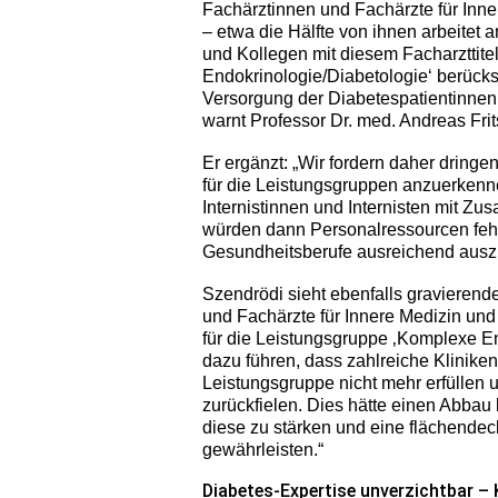
Fachärztinnen und Fachärzte für Inn
– etwa die Hälfte von ihnen arbeitet 
und Kollegen mit diesem Facharzttite
Endokrinologie/Diabetologie‘ berücksic
Versorgung der Diabetespatientinnen u
warnt Professor Dr. med. Andreas Fri
Er ergänzt: „Wir fordern daher dring
für die Leistungsgruppen anzuerkenne
Internistinnen und Internisten mit Zu
würden dann Personalressourcen feh
Gesundheitsberufe ausreichend ausz
Szendrödi sieht ebenfalls gravierend
und Fachärzte für Innere Medizin und
für die Leistungsgruppe ‚Komplexe E
dazu führen, dass zahlreiche Kliniken 
Leistungsgruppe nicht mehr erfüllen 
zurückfielen. Dies hätte einen Abbau
diese zu stärken und eine flächendec
gewährleisten.“
Diabetes-Expertise unverzichtbar –