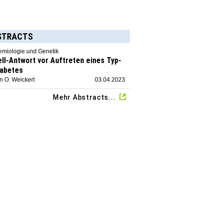
STRACTS
emiologie und Genetik
ell-Antwort vor Auftreten eines Typ-
iabetes
n O. Weickert
03.04.2023
Mehr Abstracts...