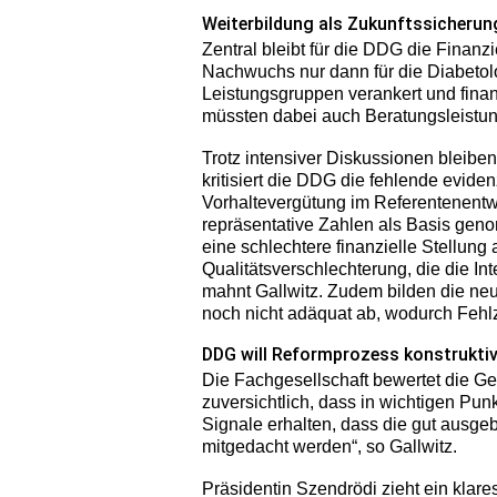
Weiterbildung als Zukunftssicheru
Zentral bleibt für die DDG die Finanz
Nachwuchs nur dann für die Diabetolo
Leistungsgruppen verankert und finanz
müssten dabei auch Beratungsleistu
Trotz intensiver Diskussionen bleibe
kritisiert die DDG die fehlende evide
Vorhaltevergütung im Referentenentw
repräsentative Zahlen als Basis gen
eine schlechtere finanzielle Stellung 
Qualitätsverschlechterung, die die I
mahnt Gallwitz. Zudem bilden die ne
noch nicht adäquat ab, wodurch Fehl
DDG will Reformprozess konstruktiv
Die Fachgesellschaft bewertet die Ge
zuversichtlich, dass in wichtigen P
Signale erhalten, dass die gut ausgeb
mitgedacht werden“, so Gallwitz.
Präsidentin Szendrödi zieht ein klare