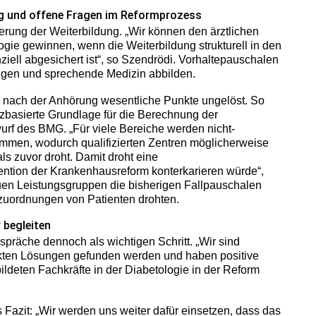
ng und offene Fragen im Reformprozess
ierung der Weiterbildung. „Wir können den ärztlichen
gie gewinnen, wenn die Weiterbildung strukturell in den
iell abgesichert ist“, so Szendrödi. Vorhaltepauschalen
ngen und sprechende Medizin abbilden.
n nach der Anhörung wesentliche Punkte ungelöst. So
nzbasierte Grundlage für die Berechnung der
urf des BMG. „Für viele Bereiche werden nicht-
ommen, wodurch qualifizierten Zentren möglicherweise
als zuvor droht. Damit droht eine
ntention der Krankenhausreform konterkarieren würde“,
uen Leistungsgruppen die bisherigen Fallpauschalen
zuordnungen von Patienten drohten.
 begleiten
spräche dennoch als wichtigen Schritt. „Wir sind
unkten Lösungen gefunden werden und haben positive
ildeten Fachkräfte in der Diabetologie in der Reform
s Fazit: „Wir werden uns weiter dafür einsetzen, dass das