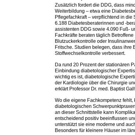
Zusätzlich fordert die DDG, dass min
Weiterbildung – etwa eine Diabetesbe
Pflegefachkraft – verpflichtend in die 
6.188 Diabetesberaterinnen und -ber
assistenten DDG sowie 4.090 Fuß- un
Fachkräfte beraten täglich Betroffen
Blutzuckerkontrolle oder Insulinanwen
Fritsche. Studien belegen, dass ihre
Stoffwechselkontrolle verbessert.
Da rund 20 Prozent der stationären Pa
Einbindung diabetologischer Expertise
wichtig es ist, diabetologische Exper
der Kardiologie über die Chirurgie und
erklärt Professor Dr. med. Baptist Ga
Wo die eigene Fachkompetenz fehlt, 
diabetologischen Schwerpunktpraxen 
an dieser Schnittstelle kann Kompli
entscheidend positiv beeinflussen un
unterstützt sie eine moderne und auc
Besonders für kleinere Häuser im län