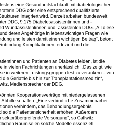
destens eine Gesundheitsfachkraft mit diabetologischer
raterin DDG oder eine entsprechend qualifizierte
Strukturen integriert wird. Derzeit arbeiten bundesweit
ater DDG, 9.175 Diabetesassistentinnen und -
d Wundassistentinnen und -assistenten DDG. „All diese
e und deren Angehörige in lebenswichtigen Fragen wie
dung und leisten damit einen wichtigen Beitrag“, betont
 Einbindung Komplikationen reduziert und die
tientinnen und Patienten an Diabetes leiden, ist die
 in vielen Fachrichtungen unerlässlich. „Das zeigt, wie
tise in weiteren Leistungsgruppen fest zu verankern – von
 die Geriatrie bis hin zur Transplantationsmedizin“,
llwitz, Mediensprecher der DDG.
könnten Kooperationsverträge mit niedergelassenen
Abhilfe schaffen. „Eine verbindliche Zusammenarbeit
kationen verhindern, das Behandlungsergebnis
d so die Patientensicherheit erhöhen. Außerdem
h sektorübergreifende Versorgung“, so Gallwitz.
dlichen Raum seien solche Modelle essenziell.