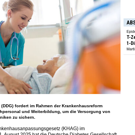
AB
Epid
T-Z
1-D
Marti
t (DDG) fordert im Rahmen der Krankenhausreform
chpersonal und Weiterbildung, um die Versorgung von
niken zu sichern.
ankenhausanpassungsgesetz (KHAG) im
 August 2025 hat die Deutsche Diabetes Gesellschaft