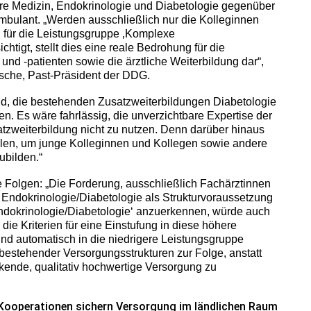
ere Medizin, Endokrinologie und Diabetologie gegenüber
ambulant. „Werden ausschließlich nur die Kolleginnen
l für die Leistungsgruppe ‚Komplexe
htigt, stellt dies eine reale Bedrohung für die
nd -patienten sowie die ärztliche Weiterbildung dar“,
tsche, Past-Präsident der DDG.
end, die bestehenden Zusatzweiterbildungen Diabetologie
n. Es wäre fahrlässig, die unverzichtbare Expertise der
satzweiterbildung nicht zu nutzen. Denn darüber hinaus
len, um junge Kolleginnen und Kollegen sowie andere
ubilden.“
e Folgen: „Die Forderung, ausschließlich Fachärztinnen
 Endokrinologie/Diabetologie als Strukturvoraussetzung
ndokrinologie/Diabetologie‘ anzuerkennen, würde auch
die Kriterien für eine Einstufung in diese höhere
und automatisch in die niedrigere Leistungsgruppe
 bestehender Versorgungsstrukturen zur Folge, anstatt
kende, qualitativ hochwertige Versorgung zu
 Kooperationen sichern Versorgung im ländlichen Raum