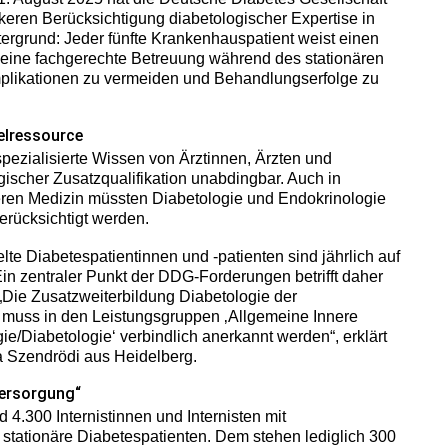
keren Berücksichtigung diabetologischer Expertise in
tergrund: Jeder fünfte Krankenhauspatient weist einen
 eine fachgerechte Betreuung während des stationären
mplikationen zu vermeiden und Behandlungserfolge zu
selressource
ezialisierte Wissen von Ärztinnen, Ärzten und
gischer Zusatzqualifikation unabdingbar. Auch in
ren Medizin müssten Diabetologie und Endokrinologie
erücksichtigt werden.
lte Diabetespatientinnen und -patienten sind jährlich auf
Ein zentraler Punkt der DDG-Forderungen betrifft daher
 „Die Zusatzweiterbildung Diabetologie der
muss in den Leistungsgruppen ‚Allgemeine Innere
e/Diabetologie‘ verbindlich anerkannt werden“, erklärt
a Szendrödi aus Heidelberg.
Versorgung“
4.300 Internistinnen und Internisten mit
stationäre Diabetespatienten. Dem stehen lediglich 300