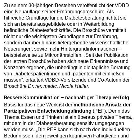
Zu seinem 30-jährigen Bestehen veröffentlicht der VDBD
eine Neuauflage seiner Ernährungsbroschüre. Als
hilfreiche Grundlage für die Diabetesberatung richtet sie
sich an bereits ausgebildete oder in Weiterbildung
befindliche Diabetesfachkräfte. Die Broschüre vermittelt
nicht nur die wichtigsten Grundlagen zur Ernährung,
sondern darüber hinaus tiefergehende wissenschaftliche
Neuerungen, sowie mehr Hintergrundinformationen –
beispielsweise zu Mikronährstoffen. „Seit der Publikation
der letzten Broschüre haben sich neue Erkenntnisse und
Konzepte ergeben, die unbedingt in die tägliche Beratung
von Diabetespatientinnen und -patienten mit einfließen
müssen“, erläutert VDBD-Vorsitzende und Co-Autorin der
Broschüre
Dr. rer. medic. Nicola Haller
.
Bessere Kommunikation – nachhaltiger Therapieerfolg
Basis für das neue Werk ist der
methodische Ansatz der
Partizipativen Entscheidungsfindung
(PEF). Denn das
Thema Essen und Trinken ist ein überaus privates Thema,
mit dem in der Diabetesberatung sensitiv umgegangen
werden muss. „Die PEF kann sich nach den individuellen
Bedürfnissen, den jeweiligen kognitiven Fähigkeiten und