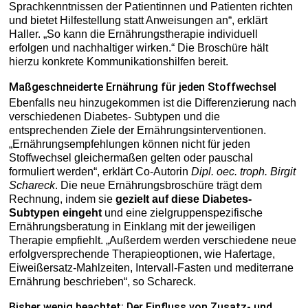
Sprachkenntnissen der Patientinnen und Patienten richten
und bietet Hilfestellung statt Anweisungen an“, erklärt
Haller. „So kann die Ernährungstherapie individuell
erfolgen und nachhaltiger wirken.“ Die Broschüre hält
hierzu konkrete Kommunikationshilfen bereit.
Maßgeschneiderte Ernährung für jeden Stoffwechsel
Ebenfalls neu hinzugekommen ist die Differenzierung nach
verschiedenen Diabetes- Subtypen und die
entsprechenden Ziele der Ernährungsinterventionen.
„Ernährungsempfehlungen können nicht für jeden
Stoffwechsel gleichermaßen gelten oder pauschal
formuliert werden“, erklärt Co-Autorin
Dipl. oec. troph. Birgit
Schareck
. Die neue Ernährungsbroschüre trägt dem
Rechnung, indem sie
gezielt auf diese Diabetes-
Subtypen eingeht
und eine zielgruppenspezifische
Ernährungsberatung in Einklang mit der jeweiligen
Therapie empfiehlt. „Außerdem werden verschiedene neue
erfolgversprechende Therapieoptionen, wie Hafertage,
Eiweißersatz-Mahlzeiten, Intervall-Fasten und mediterrane
Ernährung beschrieben“, so Schareck.
Bisher wenig beachtet: Der Einfluss von Zusatz- und