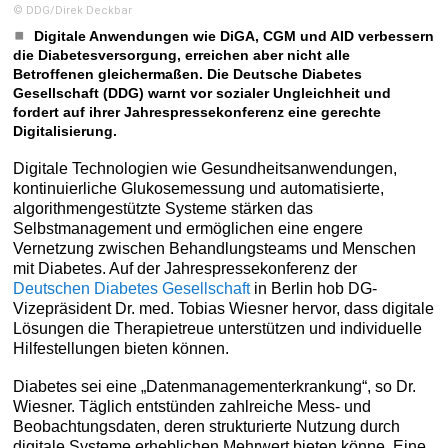
© DDG/Direk Deckbar
Digitale Anwendungen wie DiGA, CGM und AID verbessern
die Diabetesversorgung, erreichen aber nicht alle
Betroffenen gleichermaßen. Die Deutsche Diabetes
Gesellschaft (DDG) warnt vor sozialer Ungleichheit und
fordert auf ihrer Jahrespressekonferenz eine gerechte
Digitalisierung.
Digitale Technologien wie Gesundheitsanwendungen,
kontinuierliche Glukosemessung und automatisierte,
algorithmengestützte Systeme stärken das
Selbstmanagement und ermöglichen eine engere
Vernetzung zwischen Behandlungsteams und Menschen
mit Diabetes. Auf der Jahrespressekonferenz der
Deutschen Diabetes Gesellschaft
in Berlin hob DG-
Vizepräsident Dr. med. Tobias Wiesner hervor, dass digitale
Lösungen die Therapietreue unterstützen und individuelle
Hilfestellungen bieten können.
Diabetes sei eine „Datenmanagementerkrankung“, so Dr.
Wiesner. Täglich entstünden zahlreiche Mess‑ und
Beobachtungsdaten, deren strukturierte Nutzung durch
digitale Systeme erheblichen Mehrwert bieten könne. Eine