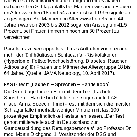
Die Rate an Klinikaufenthalten aufgrund eines akuten
ischämischen Schlaganfalls bei Männern wie auch Frauen
im Alter zwischen 18 und 54 Jahren ist seit 1995 signifikant
angestiegen. Bei Männern im Alter zwischen 35 und 44
Jahren war von 2003 bis 2012 sogar ein Anstieg um 41,5
Prozent, bei Frauen immerhin noch um 30 Prozent zu
verzeichnen.
Parallel dazu verdoppelte sich das Auftreten von drei oder
mehr der fünf häufigsten Schlaganfall-Risikofaktoren
(Hypertonie, Fettstoffwechselstörung, Diabetes, Rauchen,
Adipositas) für Frauen und Männer der Altersgruppe 18 bis
64 Jahre. (Quelle: JAMA Neurology, 10. April 2017).
FAST-Test: „Lächeln – Sprechen – Hände hoch“
Die Grundlage für den Film mit dem Titel „Lächeln –
Sprechen – Hände hoch“ bildet der sogenannte FAST
(Face, Arms, Speech, Time) -Test, mit dem sich die meisten
Schlaganfälle innerhalb weniger Minuten mit fast 100
prozentiger Empfindlichkeit feststellen lassen. „Der Test
gehört mittlerweile auch in Deutschland zur
Grundausbildung des Rettungspersonals“, so Professor Dr.
med. Martin Dichgans, 1. Vorsitzender der DSG und