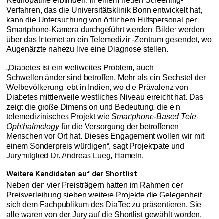
Retinopathie erblinden. In einem neuen Screening-
Verfahren, das die Universitätsklinik Bonn entwickelt hat,
kann die Untersuchung von örtlichem Hilfspersonal per
Smartphone-Kamera durchgeführt werden. Bilder werden
über das Internet an ein Telemedizin-Zentrum gesendet, wo
Augenärzte nahezu live eine Diagnose stellen.
„Diabetes ist ein weltweites Problem, auch
Schwellenländer sind betroffen. Mehr als ein Sechstel der
Welbevölkerung lebt in Indien, wo die Prävalenz von
Diabetes mittlerweile westliches Niveau erreicht hat. Das
zeigt die große Dimension und Bedeutung, die ein
telemedizinisches Projekt wie
Smartphone-Based Tele-
Ophthalmology
für die Versorgung der betroffenen
Menschen vor Ort hat. Dieses Engagement wollen wir mit
einem Sonderpreis würdigen“, sagt Projektpate und
Jurymitglied Dr. Andreas Lueg, Hameln.
Weitere Kandidaten auf der Shortlist
Neben den vier Preisträgern hatten im Rahmen der
Preisverleihung sieben weitere Projekte die Gelegenheit,
sich dem Fachpublikum des DiaTec zu präsentieren. Sie
alle waren von der Jury auf die Shortlist gewählt worden.