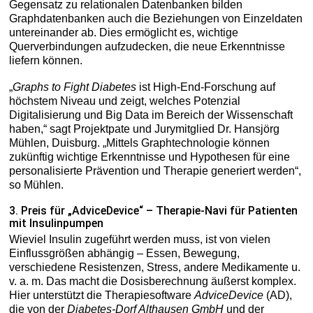
Gegensatz zu relationalen Datenbanken bilden
Graphdatenbanken auch die Beziehungen von Einzeldaten
untereinander ab. Dies ermöglicht es, wichtige
Querverbindungen aufzudecken, die neue Erkenntnisse
liefern können.
„
Graphs to Fight Diabetes
ist High-End-Forschung auf
höchstem Niveau und zeigt, welches Potenzial
Digitalisierung und Big Data im Bereich der Wissenschaft
haben,“ sagt Projektpate und Jurymitglied Dr. Hansjörg
Mühlen, Duisburg. „Mittels Graphtechnologie können
zukünftig wichtige Erkenntnisse und Hypothesen für eine
personalisierte Prävention und Therapie generiert werden“,
so Mühlen.
3. Preis für „AdviceDevice“ – Therapie-Navi für Patienten
mit Insulinpumpen
Wieviel Insulin zugeführt werden muss, ist von vielen
Einflussgrößen abhängig – Essen, Bewegung,
verschiedene Resistenzen, Stress, andere Medikamente u.
v. a. m. Das macht die Dosisberechnung äußerst komplex.
Hier unterstützt die Therapiesoftware
AdviceDevice
(AD),
die von der
Diabetes-Dorf Althausen GmbH
und der