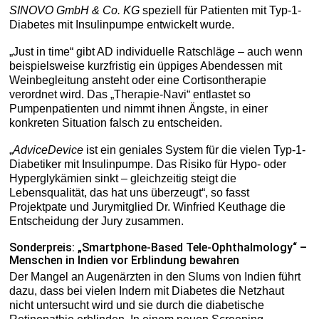
SINOVO GmbH & Co. KG
speziell für Patienten mit Typ-1-
Diabetes mit Insulinpumpe entwickelt wurde.
„Just in time“ gibt AD individuelle Ratschläge – auch wenn
beispielsweise kurzfristig ein üppiges Abendessen mit
Weinbegleitung ansteht oder eine Cortisontherapie
verordnet wird. Das „Therapie-Navi“ entlastet so
Pumpenpatienten und nimmt ihnen Ängste, in einer
konkreten Situation falsch zu entscheiden.
„
AdviceDevice
ist ein geniales System für die vielen Typ-1-
Diabetiker mit Insulinpumpe. Das Risiko für Hypo- oder
Hyperglykämien sinkt – gleichzeitig steigt die
Lebensqualität, das hat uns überzeugt“, so fasst
Projektpate und Jurymitglied Dr. Winfried Keuthage die
Entscheidung der Jury zusammen.
Sonderpreis: „Smartphone-Based Tele-Ophthalmology“ –
Menschen in Indien vor Erblindung bewahren
Der Mangel an Augenärzten in den Slums von Indien führt
dazu, dass bei vielen Indern mit Diabetes die Netzhaut
nicht untersucht wird und sie durch die diabetische