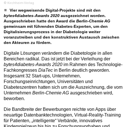
© Kirchheim-Verlag
Vier wegweisende Digital-Projekte sind mit den
bytes4diabetes-Awards 2020
ausgezeichnet worden.
Ausgeschrieben hatte den Award die
Berlin-Chemie AG
gemeinsam mit führenden Diabetes-Experten, um den
Digitalisierungsprozess in der Diabetologie weiter
voranzutreiben und den konstruktiven Austausch zwischen
den Akteuren zu fördern.
Digitale Lösungen verändern die Diabetologie in allen
Bereichen radikal. Das ist jetzt bei der Verleihung der
bytes4diabetes-Awards 2020
im Rahmen des Technologie-
Fachkongresses
DiaTec
in Berlin deutlich geworden.
Insgesamt 32 Start-ups, Unternehmen,
Forschungseinrichtungen, Universitäten und
Diabeteszentren hatten sich um die Auszeichnung, die vom
Unternehmen
Berlin-Chemie AG
ausgeschrieben wird,
beworben.
Die Bandbreite der Bewerbungen reichte von Apps über
neuartige Datenbanktechnologien, Virtual-Reality-Training
für Patienten, „intelligente“ Verbände, innovatives
Kinderspielzeug bis hin zu Forschungsvorhaben und