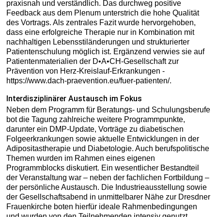
praxisnah und verständlich. Das durchweg positive
Feedback aus dem Plenum unterstrich die hohe Qualität
des Vortrags. Als zentrales Fazit wurde hervorgehoben,
dass eine erfolgreiche Therapie nur in Kombination mit
nachhaltigen Lebensstiländerungen und strukturierter
Patientenschulung möglich ist. Ergänzend verwies sie auf
Patientenmaterialien der D•A•CH-Gesellschaft zur
Prävention von Herz-Kreislauf-Erkrankungen -
https://www.dach-praevention.eu/fuer-patienten/.
Interdisziplinärer Austausch im Fokus
Neben dem Programm für Beratungs- und Schulungsberufe
bot die Tagung zahlreiche weitere Programmpunkte,
darunter ein DMP-Update, Vorträge zu diabetischen
Folgeerkrankungen sowie aktuelle Entwicklungen in der
Adipositastherapie und Diabetologie. Auch berufspolitische
Themen wurden im Rahmen eines eigenen
Programmblocks diskutiert. Ein wesentlicher Bestandteil
der Veranstaltung war – neben der fachlichen Fortbildung –
der persönliche Austausch. Die Industrieausstellung sowie
der Gesellschaftsabend in unmittelbarer Nähe zur Dresdner
Frauenkirche boten hierfür ideale Rahmenbedingungen
und wurden von den Teilnehmenden intensiv genutzt.