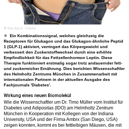
© Dan Race - Fotolia
Ein Kombinationssignal, welches gleichzeig die
Rezeptoren für Glukagon und das Glukagon-ähnliche Peptid
1 (GLP-1) aktiviert, verringert das Körpergewicht und
verbessert den Zuckerstoffwechsel durch eine erhöhte
Empfindlichkeit für das Fettzellenhormon Leptin. Diese
Therapie funktioniert erstmalig sogar trotz andauernder fett-
und zuckerreicher Ernährung. Dies berichten Wissenschaftler
des Helmholtz Zentrums München in Zusammenarbeit mit
internationalen Partnern in der aktuellen Ausgabe des
Fachjournals 'Diabetes'.
Wirkung eines neuen Biomolekül
Wie die Wissenschaftler um Dr. Timo Müller vom Institut für
Diabetes und Adipositas (IDO) am Helmholtz Zentrum
München in Kooperation mit Kollegen von der Indiana
University, USA und der Firma Ambrx (San Diego, USA)
zeigen konnten, kommt es bei fettleibigen Mäusen, die mit