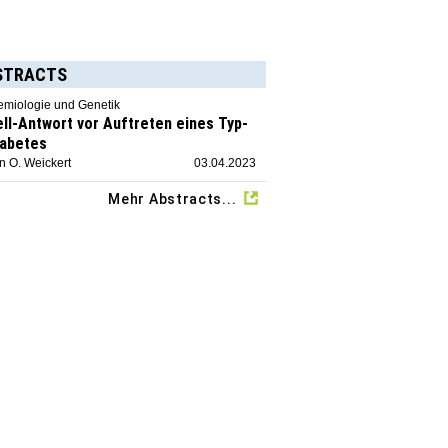
STRACTS
emiologie und Genetik
ell-Antwort vor Auftreten eines Typ-
iabetes
n O. Weickert
03.04.2023
Mehr Abstracts...