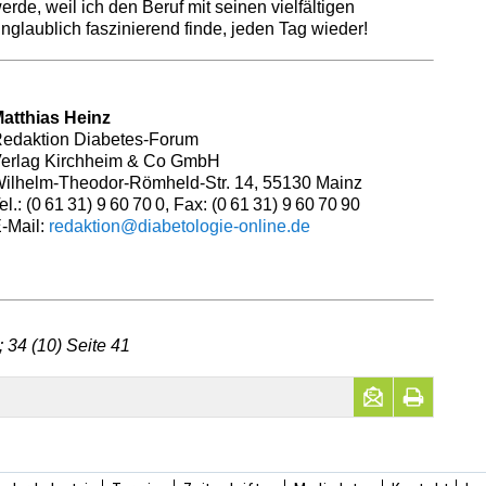
erde, weil ich den Beruf mit seinen vielfältigen
nglaublich faszinierend finde, jeden Tag wieder!
atthias Heinz
edaktion Diabetes-Forum
erlag Kirchheim & Co GmbH
ilhelm-Theodor-Römheld-Str. 14, 55130 Mainz
el.: (0 61 31) 9 60 70 0, Fax: (0 61 31) 9 60 70 90
-Mail:
redaktion@diabetologie-online.de
 34 (10) Seite 41