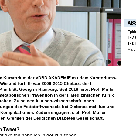
AB
Epid
T-Z
1-D
Marti
zum Kuratorium der VDBD AKADEMIE mit dem Kuratoriums-
Wieland fort. Er war 2006-2015 Chefarzt der I.
linik St. Georg in Hamburg. Seit 2016 leitet Prof. Müller-
etabolischen Prävention in der I. Medizinischen Klinik
achen. Zu seinen klinisch-wissenschaftlichen
ungen des Fettstoffwechsels bei Diabetes mellitus und
Komplikationen. Zudem engagiert sich Prof. Müller-
 den Gremien der Deutschen Diabetes Gesellschaft.
em Tweet?
tigkeiten habe ich in der klinischen