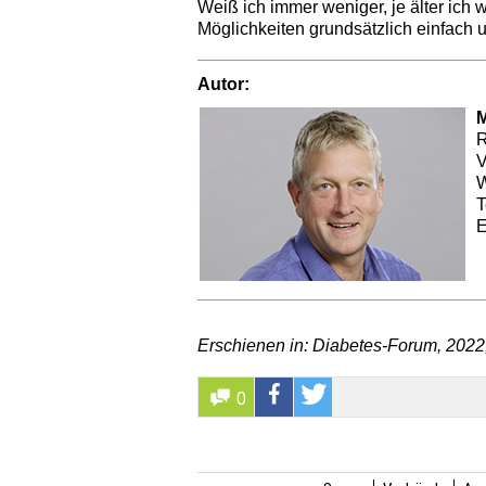
Weiß ich immer weniger, je älter ich w
Möglichkeiten grundsätzlich einfach u
Autor:
M
R
V
W
T
E
Erschienen in: Diabetes-Forum, 2022;
0