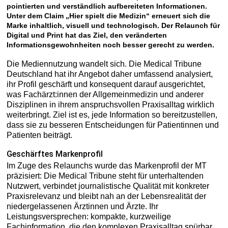
pointierten und verständlich aufbereiteten Informationen.
Unter dem Claim „Hier spielt die Medizin“ erneuert sich die
Marke inhaltlich, visuell und technologisch. Der Relaunch für
Digital und Print hat das Ziel, den veränderten
Informationsgewohnheiten noch besser gerecht zu werden.
Die Mediennutzung wandelt sich. Die Medical Tribune
Deutschland hat ihr Angebot daher umfassend analysiert,
ihr Profil geschärft und konsequent darauf ausgerichtet,
was Fachärzt:innen der Allgemeinmedizin und anderer
Disziplinen in ihrem anspruchsvollen Praxisalltag wirklich
weiterbringt. Ziel ist es, jede Information so bereitzustellen,
dass sie zu besseren Entscheidungen für Patientinnen und
Patienten beiträgt.
Geschärftes Markenprofil
Im Zuge des Relaunchs wurde das Markenprofil der MT
präzisiert: Die Medical Tribune steht für unterhaltenden
Nutzwert, verbindet journalistische Qualität mit konkreter
Praxisrelevanz und bleibt nah an der Lebensrealität der
niedergelassenen Ärztinnen und Ärzte. Ihr
Leistungsversprechen: kompakte, kurzweilige
Fachinformation, die den komplexen Praxisalltag spürbar