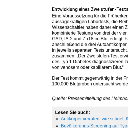
Entwicklung eines Zweistufen-Test
Eine Voraussetzung für die Früherke
aussagekräftigen Labortests, die Re
Wissenschaftler haben daher einen Zw
kombinierte Testung von drei der vier
GAD, IA-2 und ZnT8 im Blut erfolgt. Fä
anschließend die drei Autoantikörper 
in jeweils separaten Tests untersuch
zusammen: „Der Zweistufen-Test erwie
des Typ 1 Diabetes diagnostizieren 
von venösem oder kapillarem Blut.“
Der Test kommt gegenwärtig in der F
100.000 Blutproben untersucht werde
Quelle: Pressemitteilung des Helmho
Lesen Sie auch:
Antikörper verraten, wie schnell
Bevölkerungs-Screening auf Typ