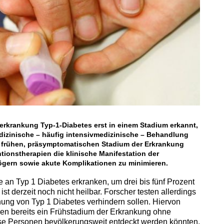
rkrankung Typ-1-Diabetes erst in einem Stadium erkannt,
izinische – häufig intensivmedizinische – Behandlung
m frühen, präsymptomatischen Stadium der Erkrankung
tionstherapien die klinische Manifestation der
ögern sowie akute Komplikationen zu minimieren.
ie an Typ 1 Diabetes erkranken, um drei bis fünf Prozent
st derzeit noch nicht heilbar. Forscher testen allerdings
hung von Typ 1 Diabetes verhindern sollen. Hiervon
nen bereits ein Frühstadium der Erkrankung ohne
ese Personen bevölkerungsweit entdeckt werden könnten,