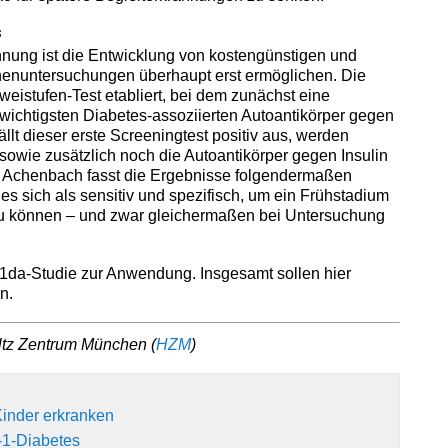
s
nnung ist die Entwicklung von kostengünstigen und
ihenuntersuchungen überhaupt erst ermöglichen. Die
eistufen-Test etabliert, bei dem zunächst eine
 wichtigsten Diabetes-assoziierten Autoantikörper gegen
llt dieser erste Screeningtest positiv aus, werden
sowie zusätzlich noch die Autoantikörper gegen Insulin
t. Achenbach fasst die Ergebnisse folgendermaßen
s sich als sensitiv und spezifisch, um ein Frühstadium
zu können – und zwar gleichermaßen bei Untersuchung
r1da-Studie zur Anwendung. Insgesamt sollen hier
n.
ltz Zentrum München (
HZM
)
 Kinder erkranken
-1-Diabetes