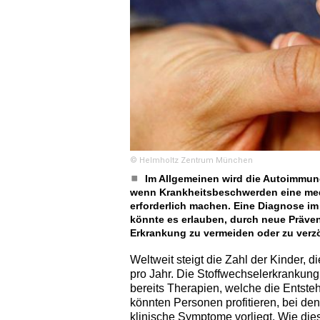
© Helmholtz Zentrum München
Im Allgemeinen wird die Autoimmune
wenn Krankheitsbeschwerden eine med
erforderlich machen. Eine Diagnose i
könnte es erlauben, durch neue Präven
Erkrankung zu vermeiden oder zu verz
Weltweit steigt die Zahl der Kinder, d
pro Jahr. Die Stoffwechselerkrankung i
bereits Therapien, welche die Entste
könnten Personen profitieren, bei de
klinische Symptome vorliegt. Wie di