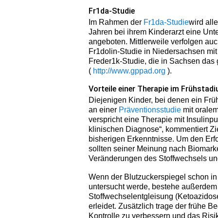
Fr1da-Studie
Im Rahmen der
Fr1da-Studie
wird all
Jahren bei ihrem Kinderarzt eine Un
angeboten. Mittlerweile verfolgen auc
Fr1dolin-Studie in Niedersachsen mit 
Freder1k-Studie, die in Sachsen das
(
http://www.gppad.org
).
Vorteile einer Therapie im Frühstad
Diejenigen Kinder, bei denen ein Frü
an einer
Präventionsstudie
mit oralem
verspricht eine Therapie mit Insulinp
klinischen Diagnose“, kommentiert Zie
bisherigen Erkenntnisse. Um den Erf
sollten seiner Meinung nach Biomarke
Veränderungen des Stoffwechsels u
Wenn der Blutzuckerspiegel schon i
untersucht werde, bestehe außerdem e
Stoffwechselentgleisung (Ketoazidose
erleidet. Zusätzlich trage der frühe B
Kontrolle zu verbessern und das Risi