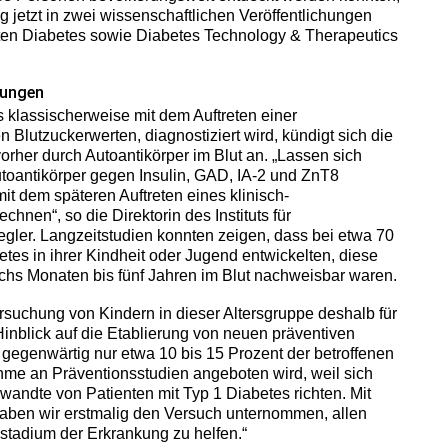
ng jetzt in zwei wissenschaftlichen Veröffentlichungen
riften Diabetes sowie Diabetes Technology & Therapeutics
hungen
 klassischerweise mit dem Auftreten einer
 Blutzuckerwerten, diagnostiziert wird, kündigt sich die
rher durch Autoantikörper im Blut an. „Lassen sich
toantikörper gegen Insulin, GAD, IA-2 und ZnT8
it dem späteren Auftreten eines klinisch-
hnen“, so die Direktorin des Instituts für
egler. Langzeitstudien konnten zeigen, dass bei etwa 70
etes in ihrer Kindheit oder Jugend entwickelten, diese
sechs Monaten bis fünf Jahren im Blut nachweisbar waren.
ersuchung von Kindern in dieser Altersgruppe deshalb für
inblick auf die Etablierung von neuen präventiven
 gegenwärtig nur etwa 10 bis 15 Prozent der betroffenen
ahme an Präventionsstudien angeboten wird, weil sich
wandte von Patienten mit Typ 1 Diabetes richten. Mit
haben wir erstmalig den Versuch unternommen, allen
stadium der Erkrankung zu helfen.“