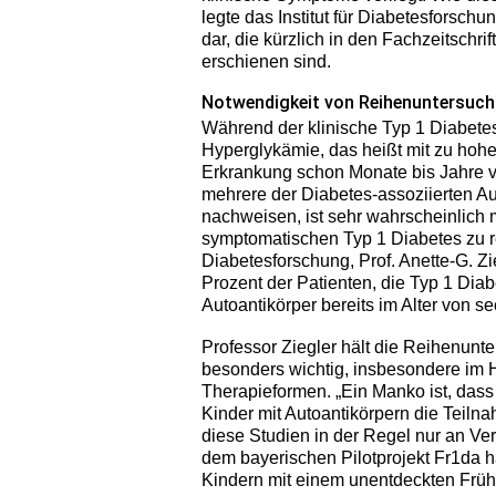
legte das Institut für Diabetesforschu
dar, die kürzlich in den Fachzeitsch
erschienen sind.
Notwendigkeit von Reihenuntersuc
Während der klinische Typ 1 Diabetes
Hyperglykämie, das heißt mit zu hohen
Erkrankung schon Monate bis Jahre vo
mehrere der Diabetes-assoziierten Au
nachweisen, ist sehr wahrscheinlich m
symptomatischen Typ 1 Diabetes zu rec
Diabetesforschung, Prof. Anette-G. Zi
Prozent der Patienten, die Typ 1 Diab
Autoantikörper bereits im Alter von 
Professor Ziegler hält die Reihenunt
besonders wichtig, insbesondere im H
Therapieformen. „Ein Manko ist, dass
Kinder mit Autoantikörpern die Teiln
diese Studien in der Regel nur an Ver
dem bayerischen Pilotprojekt Fr1da 
Kindern mit einem unentdeckten Früh