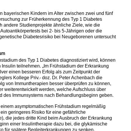
en bayerischen Kindern im Alter zwischen zwei und fünf
tersuchung zur Früherkennung des Typ 1 Diabetes
h andere Studienprojekte ähnliche Ziele, wie die
Autoantikörpertests bei 2- bis 5-Jährigen oder die
 genetische Diabetesrisiko bei Neugeborenen untersucht
ium
hstadium des Typ 1 Diabetes diagnostiziert wird, können
 Insulin teilnehmen. „Im Frühstadium der Erkrankung
ulver einen besseren Erfolg als zum Zeitpunkt der
glers Kollege Priv.- doz. Dr. Peter Achenbach die
olg von Immuntherapien besser überprüfen zu können,
r weiterentwickelt werden, welche Aufschluss über
nd des Immunsystems nach Behandlungsbeginn geben.
n einem asymptomatischen Frühstadium regelmäßig
in geringeres Risiko für eine gefährliche
), die jedes dritte Kind beim Ausbruch der Erkrankung
eginn einer Insulintherapie dazu bei, die glykämische
ko für spätere Begleiterkrankungen zu senken.