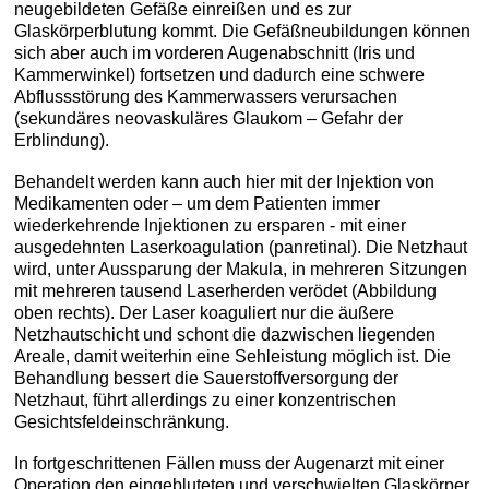
neugebildeten Gefäße einreißen und es zur
Glaskörperblutung kommt. Die Gefäßneubildungen können
sich aber auch im vorderen Augenabschnitt (Iris und
Kammerwinkel) fortsetzen und dadurch eine schwere
Abflussstörung des Kammerwassers verursachen
(sekundäres neovaskuläres Glaukom – Gefahr der
Erblindung).
Behandelt werden kann auch hier mit der Injektion von
Medikamenten oder – um dem Patienten immer
wiederkehrende Injektionen zu ersparen - mit einer
ausgedehnten Laserkoagulation (panretinal). Die Netzhaut
wird, unter Aussparung der Makula, in mehreren Sitzungen
mit mehreren tausend Laserherden verödet (Abbildung
oben rechts). Der Laser koaguliert nur die äußere
Netzhautschicht und schont die dazwischen liegenden
Areale, damit weiterhin eine Sehleistung möglich ist. Die
Behandlung bessert die Sauerstoffversorgung der
Netzhaut, führt allerdings zu einer konzentrischen
Gesichtsfeldeinschränkung.
In fortgeschrittenen Fällen muss der Augenarzt mit einer
Operation den eingebluteten und verschwielten Glaskörper