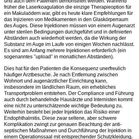
und auch dem Patienten demonstriert werden. Während
früher die Laserkoagulation die einzige Therapieoption für
ein Makulaödem war, gibt es heute klare Empfehlungen für
das Injizieren von Medikamenten in den Glaskörperraum
des Auges. Diese Injektionen müssen von einem Augenarzt
unter sterilen Bedingungen durchgeführt und in definierten
Abständen auch wiederholt werden, da die Wirkung der
Substanz im Auge im Laufe von einigen Wochen nachlässt.
Es sind am Anfang mehrere Injektionen erforderlich (ein
sogenanntes "upload" in monatlichen Abständen).
Dies hat für den Patienten die Konsequenz unerfreulich
häufiger Arztbesuche. Je nach Entfernung zwischen
Wohnort und augenärztlicher Einrichtung kann,
insbesondere im ländlichen Raum, ein erhebliches
Transportproblem entstehen. Der Compliance und Führung
auch durch behandelnde Hausärzte und Internisten kommt
eine nicht zu unterschätzende wichtige Bedeutung zu.
Weiterhin besteht bei jeder Injektion das Risiko einer
Endophthalmitis. Diese zwar seltene, aber schwere
Komplikation zwingt zur genauen Beachtung der anti-
septischen Maßnahmen und Durchführung der Injektion in
einem Operationssaal mit entsprechender Schutzkleidung.