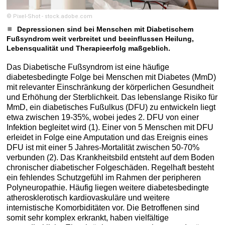
© Pixel-Shot - stock.adobe.com
Depressionen sind bei Menschen mit Diabetischem
Fußsyndrom weit verbreitet und beeinflussen Heilung,
Lebensqualität und Therapieerfolg maßgeblich.
Das Diabetische Fußsyndrom ist eine häufige
diabetesbedingte Folge bei Menschen mit Diabetes (MmD)
mit relevanter Einschränkung der körperlichen Gesundheit
und Erhöhung der Sterblichkeit. Das lebenslange Risiko für
MmD, ein diabetisches Fußulkus (DFU) zu entwickeln liegt
etwa zwischen 19-35%, wobei jedes 2. DFU von einer
Infektion begleitet wird (1). Einer von 5 Menschen mit DFU
erleidet in Folge eine Amputation und das Ereignis eines
DFU ist mit einer 5 Jahres-Mortalität zwischen 50-70%
verbunden (2). Das Krankheitsbild entsteht auf dem Boden
chronischer diabetischer Folgeschäden. Regelhaft besteht
ein fehlendes Schutzgefühl im Rahmen der peripheren
Polyneuropathie. Häufig liegen weitere diabetesbedingte
atherosklerotisch kardiovaskuläre und weitere
internistische Komorbiditäten vor. Die Betroffenen sind
somit sehr komplex erkrankt, haben vielfältige