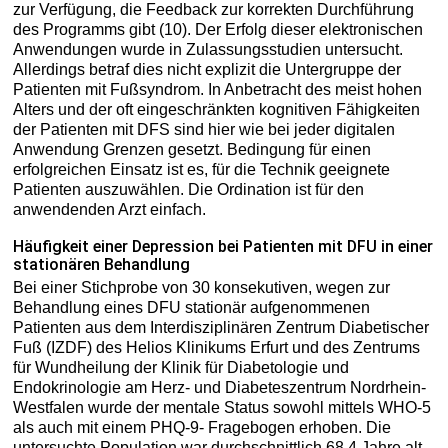
zur Verfügung, die Feedback zur korrekten Durchführung
des Programms gibt (10). Der Erfolg dieser elektronischen
Anwendungen wurde in Zulassungsstudien untersucht.
Allerdings betraf dies nicht explizit die Untergruppe der
Patienten mit Fußsyndrom. In Anbetracht des meist hohen
Alters und der oft eingeschränkten kognitiven Fähigkeiten
der Patienten mit DFS sind hier wie bei jeder digitalen
Anwendung Grenzen gesetzt. Bedingung für einen
erfolgreichen Einsatz ist es, für die Technik geeignete
Patienten auszuwählen. Die Ordination ist für den
anwendenden Arzt einfach.
Häufigkeit einer Depression bei Patienten mit DFU in einer
stationären Behandlung
Bei einer Stichprobe von 30 konsekutiven, wegen zur
Behandlung eines DFU stationär aufgenommenen
Patienten aus dem Interdisziplinären Zentrum Diabetischer
Fuß (IZDF) des Helios Klinikums Erfurt und des Zentrums
für Wundheilung der Klinik für Diabetologie und
Endokrinologie am Herz- und Diabeteszentrum Nordrhein-
Westfalen wurde der mentale Status sowohl mittels WHO-5
als auch mit einem PHQ-9- Fragebogen erhoben. Die
untersuchte Population war durchschnittlich 68,4 Jahre alt