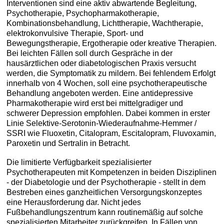
Interventionen sind eine aktiv abwartende Begleitung,
Psychotherapie, Psychopharmakotherapie,
Kombinationsbehandlung, Lichttherapie, Wachtherapie,
elektrokonvulsive Therapie, Sport- und
Bewegungstherapie, Ergotherapie oder kreative Therapien.
Bei leichten Fällen soll durch Gespräche in der
hausärztlichen oder diabetologischen Praxis versucht
werden, die Symptomatik zu mildern. Bei fehlendem Erfolgt
innerhalb von 4 Wochen, soll eine psychotherapeutische
Behandlung angeboten werden. Eine antidepressive
Pharmakotherapie wird erst bei mittelgradiger und
schwerer Depression empfohlen. Dabei kommen in erster
Linie Selektive-Serotonin-Wiederaufnahme-Hemmer /
SSRI wie Fluoxetin, Citalopram, Escitalopram, Fluvoxamin,
Paroxetin und Sertralin in Betracht.
Die limitierte Verfügbarkeit spezialisierter
Psychotherapeuten mit Kompetenzen in beiden Disziplinen
- der Diabetologie und der Psychotherapie - stellt in dem
Bestreben eines ganzheitlichen Versorgungskonzeptes
eine Herausforderung dar. Nicht jedes
Fußbehandlungszentrum kann routinemäßig auf solche
spezialisierten Mitarbeiter zurückgreifen. In Fällen von