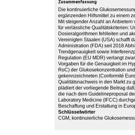
Zusammenfassung
Die kontinuierliche Glukosemessung
ergänzenden Hilfsmittel zu einem ze
Mit steigender Anzahl an Anbieter
für verlässliche Qualitätskriterien
Dosieralgorithmen fehlleiten und a
Vereinigten Staaten (USA) schafft
Administration (FDA) seit 2018 Abhil
Trendgenauigkeit sowie Interferenz
Regulation (EU MDR) verlangt zwar e
Vorgaben für die Genauigkeit im H
RoC) der Glukosekonzentration und L
gekennzeichneten (Conformité Euro
Qualitätsnachweis in den Markt zu 
plädiert der vorliegende Beitrag da
die nach dem Guidelineproposal der 
Laboratory Medicine (IFCC) durchge
Beschaffung und Erstattung in Eur
Schlüsselwörter
CGM, kontinuierliche Glukosemess