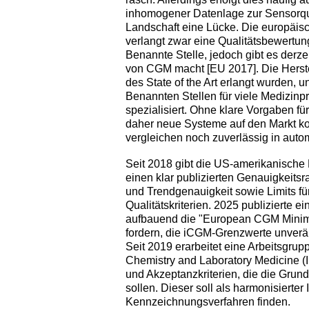
inhomogener Datenlage zur Sensorqual
Landschaft eine Lücke. Die europäi
verlangt zwar eine Qualitätsbewertu
Benannte Stelle, jedoch gibt es derze
von CGM macht [EU 2017]. Die Herste
des State of the Art erlangt wurden, 
Benannten Stellen für viele Medizinp
spezialisiert. Ohne klare Vorgaben f
daher neue Systeme auf den Markt kom
vergleichen noch zuverlässig in auto
Seit 2018 gibt die US-amerikanische
einen klar publizierten Genauigkeitsr
und Trendgenauigkeit sowie Limits für
Qualitätskriterien. 2025 publizierte 
aufbauend die "European CGM Minim
fordern, die iCGM-Grenzwerte unver
Seit 2019 erarbeitet eine Arbeitsgrup
Chemistry and Laboratory Medicine (I
und Akzeptanzkriterien, die die Grund
sollen. Dieser soll als harmonisiert
Kennzeichnungsverfahren finden.