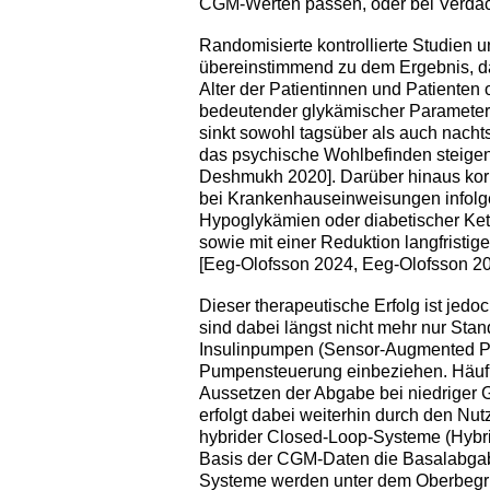
CGM-Werten passen, oder bei Verdach
Randomisierte kontrollierte Studien
übereinstimmend zu dem Ergebnis, 
Alter der Patientinnen und Patienten
bedeutender glykämischer Parameter 
sinkt sowohl tagsüber als auch nach
das psychische Wohlbefinden steigen
Deshmukh 2020]. Darüber hinaus kor
bei Krankenhauseinweisungen infolge
Hypoglykämien oder diabetischer Ket
sowie mit einer Reduktion langfristi
[Eeg-Olofsson 2024, Eeg-Olofsson 20
Dieser therapeutische Erfolg ist jed
sind dabei längst nicht mehr nur Stan
Insulinpumpen (Sensor-Augmented Pu
Pumpensteuerung einbeziehen. Häufig
Aussetzen der Abgabe bei niedriger 
erfolgt dabei weiterhin durch den N
hybrider Closed-Loop-Systeme (Hybri
Basis der CGM-Daten die Basalabgabe
Systeme werden unter dem Oberbegrif