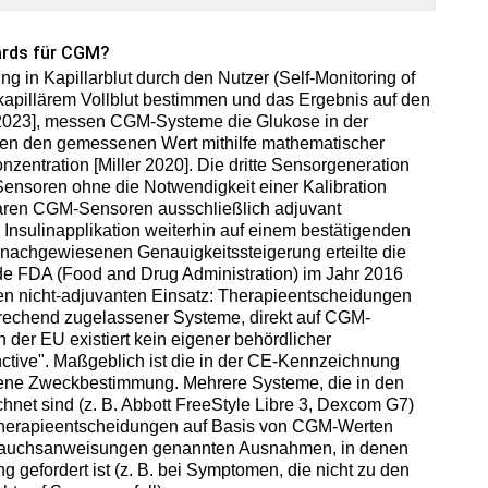
ards für CGM?
in Kapillarblut durch den Nutzer (Self-Monitoring of
pillärem Vollblut bestimmen und das Ergebnis auf den
2023], messen CGM-Systeme die Glukose in der
führen den gemessenen Wert mithilfe mathematischer
zentration [Miller 2020]. Die dritte Sensorgeneration
e Sensoren ohne die Notwendigkeit einer Kalibration
waren CGM-Sensoren ausschließlich adjuvant
 Insulinapplikation weiterhin auf einem bestätigenden
nachgewiesenen Genauigkeitssteigerung erteilte die
 FDA (Food and Drug Administration) im Jahr 2016
den nicht-adjuvanten Einsatz: Therapieentscheidungen
prechend zugelassener Systeme, direkt auf CGM-
 der EU existiert kein eigener behördlicher
tive". Maßgeblich ist die in der CE-Kennzeichnung
ene Zweckbestimmung. Mehrere Systeme, die in den
et sind (z. B. Abbott FreeStyle Libre 3, Dexcom G7)
Therapieentscheidungen auf Basis von CGM-Werten
Gebrauchsanweisungen genannten Ausnahmen, in denen
 gefordert ist (z. B. bei Symptomen, die nicht zu den