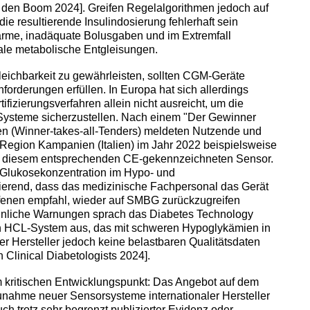
 den Boom 2024]. Greifen Regelalgorithmen jedoch auf
e resultierende Insulindosierung fehlerhaft sein
larme, inadäquate Bolusgaben und im Extremfall
tale metabolische Entgleisungen.
eichbarkeit zu gewährleisten, sollten CGM-Geräte
forderungen erfüllen. In Europa hat sich allerdings
fizierungsverfahren allein nicht ausreicht, um die
-Systeme sicherzustellen. Nach einem "Der Gewinner
ren (Winner-takes-all-Tenders) meldeten Nutzende und
Region Kampanien (Italien) im Jahr 2022 beispielsweise
t diesem entsprechenden CE-gekennzeichneten Sensor.
 Glukosekonzentration im Hypo- und
ierend, dass das medizinische Fachpersonal das Gerät
ffenen empfahl, wieder auf SMBG zurückzugreifen
hnliche Warnungen sprach das Diabetes Technology
in HCL-System aus, das mit schweren Hypoglykämien in
er Hersteller jedoch keine belastbaren Qualitätsdaten
h Clinical Diabetologists 2024].
kritischen Entwicklungspunkt: Das Angebot auf dem
unahme neuer Sensorsysteme internationaler Hersteller
auch trotz sehr begrenzt publizierter Evidenz oder