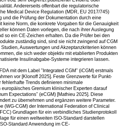
ität. Andererseits offenbart die regulatorische
sche Medical Device Regulation (MDR, EU 2017/745)
ng und die Prüfung der Dokumentation durch eine
it keine Norm, die konkrete Vorgaben für die Genauigkeit
ller können Daten vorlegen, die nach ihrer Auslegung
und so ein CE-Zeichen erhalten. Da die Prüfer bei den
rodukte zuständig sind, sind sie nicht zwingend auf CGM
ür Studien, Auswertungen und Akzeptanzkriterien können
men, die sich weder objektiv mit etablierten Produkten
matisierte Insulinabgabe-Systeme integrieren lassen.
 FDA mit dem Label "Integrated CGM" (iCGM) erstmals
ahmen vor [Klonoff 2025]. Feste Grenzwerte für Punkt-
 fehlerhafte Trends definieren minimale
ein europäisches Gremium klinischer Experten darauf
um Expectations" (eCGM) [Mathieu 2025]. Diese
ändert zu übernehmen und ergänzen weitere Parameter.
pe (WG-CGM) der International Federation of Clinical
FCC) Grundlagen für ein verbindliches Studienprotokoll
lage für einen weltweiten ISO-Standard darstellen
er ISO-Standard Anwendung im CE-