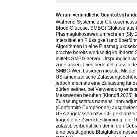
Warum verbindliche Qualitätsstand
Während Systeme zur Glukosemessung 
Blood Glucose, SMBG) Glukose aus ka
Plasmaglukosewert umrechnen [Sly 
interstitiellen Flüssigkeit und über
Algorithmen in eine Plasmaglukosekon
brachte bereits werkseitig kalibriert
mittels SMBG hervor. Ursprünglich 
zugelassen. Dies bedeutet, dass jede
SMBG-Wert basieren musste. Mit der 
US-amerikanische Zulassungsbehörde
jedoch erstmals eine Zulassung für 
dürfen seither, bei Verwendung ents
Messwerten beruhen [Klonoff 2025]. In
Zulassungsstatus namens "non-adjunc
(Conformité Européenne) ausgewies
USA zugelassen bzw. CE-gekennzeichn
tragen eine Zweckbestimmung, die 
zulässt, vorbehaltlich der in den 
eine bestätigende Blutglukosemessung