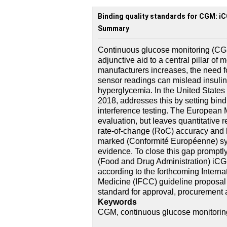
Binding quality standards for CGM: i
Summary
Continuous glucose monitoring (CG
adjunctive aid to a central pillar o
manufacturers increases, the need for
sensor readings can mislead insulin
hyperglycemia. In the United States
2018, addresses this by setting bind
interference testing. The European
evaluation, but leaves quantitative 
rate-of-change (RoC) accuracy and l
marked (Conformité Européenne) syst
evidence. To close this gap promptly,
(Food and Drug Administration) iCGM
according to the forthcoming Interna
Medicine (IFCC) guideline proposal
standard for approval, procurement
Keywords
CGM, continuous glucose monitorin