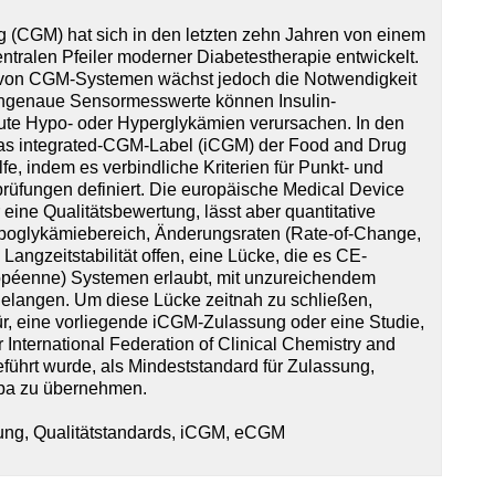
 (CGM) hat sich in den letzten zehn Jahren von einem
ntralen Pfeiler moderner Diabetestherapie entwickelt.
n von CGM-Systemen wächst jedoch die Notwendigkeit
: Ungenaue Sensormesswerte können Insulin-
kute Hypo- oder Hyperglykämien verursachen. In den
 das integrated-CGM-Label (iCGM) der Food and Drug
fe, indem es verbindliche Kriterien für Punkt- und
prüfungen definiert. Die europäische Medical Device
ine Qualitätsbewertung, lässt aber quantitative
ypoglykämiebereich, Änderungsraten (Rate-of-Change,
angzeitstabilität offen, eine Lücke, die es CE-
péenne) Systemen erlaubt, mit unzureichendem
gelangen. Um diese Lücke zeitnah zu schließen,
für, eine vorliegende iCGM-Zulassung oder eine Studie,
International Federation of Clinical Chemistry and
führt wurde, als Mindeststandard für Zulassung,
opa zu übernehmen.
ung, Qualitätstandards, iCGM, eCGM