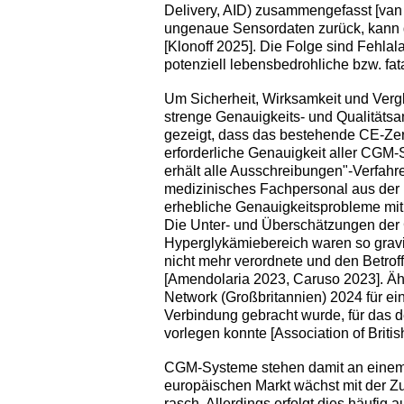
Delivery, AID) zusammengefasst [van
ungenaue Sensordaten zurück, kann di
[Klonoff 2025]. Die Folge sind Fehla
potenziell lebensbedrohliche bzw. fa
Um Sicherheit, Wirksamkeit und Vergl
strenge Genauigkeits- und Qualitätsan
gezeigt, dass das bestehende CE-Zerti
erforderliche Genauigkeit aller CGM
erhält alle Ausschreibungen"-Verfah
medizinisches Fachpersonal aus der 
erhebliche Genauigkeitsprobleme mi
Die Unter- und Überschätzungen der
Hyperglykämiebereich waren so grav
nicht mehr verordnete und den Betro
[Amendolaria 2023, Caruso 2023]. Ä
Network (Großbritannien) 2024 für e
Verbindung gebracht wurde, für das d
vorlegen konnte [Association of Britis
CGM-Systeme stehen damit an einem 
europäischen Markt wächst mit der Z
rasch. Allerdings erfolgt dies häufig 