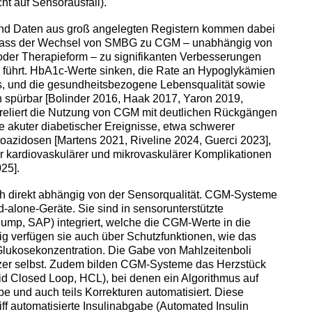
t auf Sensorausfall).
 und Daten aus groß angelegten Registern kommen dabei
dass der Wechsel von SMBG zu CGM – unabhängig von
 oder Therapieform – zu signifikanten Verbesserungen
führt. HbA1c‐Werte sinken, die Rate an Hypoglykämien
ts, und die gesundheitsbezogene Lebensqualität sowie
 spürbar [Bolinder 2016, Haak 2017, Yaron 2019,
reliert die Nutzung von CGM mit deutlichen Rückgängen
 akuter diabetischer Ereignisse, etwa schwerer
oazidosen [Martens 2021, Riveline 2024, Guerci 2023],
ger kardiovaskulärer und mikrovaskulärer Komplikationen
25].
och direkt abhängig von der Sensorqualität. CGM-Systeme
d-alone-Geräte. Sie sind in sensorunterstützte
mp, SAP) integriert, welche die CGM-Werte in die
 verfügen sie auch über Schutzfunktionen, wie das
Glukosekonzentration. Die Gabe von Mahlzeitenboli
utzer selbst. Zudem bilden CGM-Systeme das Herzstück
d Closed Loop, HCL), bei denen ein Algorithmus auf
 und auch teils Korrekturen automatisiert. Diese
f automatisierte Insulinabgabe (Automated Insulin