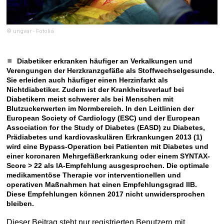
© ungvar - Fotolia
Diabetiker erkranken häufiger an Verkalkungen und
Verengungen der Herzkranzgefäße als Stoffwechselgesunde.
Sie erleiden auch häufiger einen Herzinfarkt als
Nichtdiabetiker. Zudem ist der Krankheitsverlauf bei
Diabetikern meist schwerer als bei Menschen mit
Blutzuckerwerten im Normbereich. In den Leitlinien der
European Society of Cardiology (ESC) und der European
Association for the Study of Diabetes (EASD) zu Diabetes,
Prädiabetes und kardiovaskulären Erkrankungen 2013 (1)
wird eine Bypass-Operation bei Patienten mit Diabetes und
einer koronaren Mehrgefäßerkrankung oder einem SYNTAX-
Score > 22 als IA-Empfehlung ausgesprochen. Die optimale
medikamentöse Therapie vor interventionellen und
operativen Maßnahmen hat einen Empfehlungsgrad IIB.
Diese Empfehlungen können 2017 nicht unwidersprochen
bleiben.
Dieser Beitrag steht nur registrierten Benutzern mit