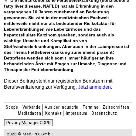
Die nichtalkoholische Fettlebererkrankung (nonalcoholic
fatty liver disease, NAFLD) hat als Erkrankung in den
vergangenen 10 Jahren zunehmend an Bedeutung
gewonnen. Sie wird in der medizinischen Fachwelt
mittlerweile nicht nur als bedeutender Risikofaktor für
Lebererkrankungen wie Leberzirrhose und das
hepatozelluläre Karzinom gesehen, sondern auch als
wichtige Ursache und Komplikation von
Stoffwechselerkrankungen. Aber auch in der Laienpresse ist
das Thema Fettlebererkrankung zunehmend präsent:
Betroffene wenden sich somit immer häufiger an ihre
behandelnden Ärzte mit Fragen zur Ursache, Diagnose und
Therapie der Fettlebererkrankung.
Dieser Beitrag steht nur registrierten Benutzern mit
Berufsverifizierung zur Verfügung.
Jetzt anmelden.
Scope
Verbände
Aus der Industrie
Termine
Zeitschriften
Mediadaten
Kontakt
Impressum
Datenschutz
Privacy Manager GDPR
2026 © MedTriX GmbH