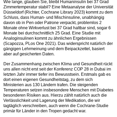
Wie lange, glauben Sie, bleibt Humaninsulin bei 37 Grad
Zimmertemperatur stabil? Eine Metaanalyse der Universität
Düsseldorf (Richter, Cochrane Library 2023) kommt zu dem
Schluss, dass Human- und Mischinsuline, unabhängig
davon ob in Pen oder Patrone verpackt, problemlos 2
Monate ohne Wirkverlust bei 37 Grad haltbar sind, sogar 6
Monate bei durchschnittlich 25 Grad. Eine Studie mit
Analoginsulinen kommt zu ähnlichen Ergebnissen
(Scapozza, PLos One 2021). Das widerspricht natürlich der
gängigen Lehrmeinung und dem Beipackzettel, basiert
aber auf gesicherten Daten.
Der Zusammenhang zwischen Klima und Gesundheit rückt
uns allen nicht erst seit der Konferenz COP 28 in Dubai im
letzten Jahr immer tiefer ins Bewusstsein. Erstmals gab es
dort einen eigenen Gesundheitstag, zu dem sich
Ministerien aus 130 Ländern trafen. Die steigenden
Temperaturen setzen insbesondere Menschen mit Diabetes
besonderen Risiken aus. Hierzu zählt natürlich auch die
Verlässlichkeit und Lagerung der Medikation, die wir
tagtäglich verschreiben, auch wenn die Cochrane-Studie
primär für Länder in den Tropen gedacht war.