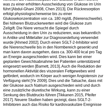
was zu einer erhöhten Ausscheidung von Glukose im Urin
führt [Abdul-Ghani 2008, Chen 2013]. Die Rückresorption
erfolgt physiologischerweise bis zu einer
Glukosekonzentration von ca. 180 mg/dL (Nierenschwelle).
Bei höheren Blutzuckerwerten wird die Glukose zum
Zellgift. Die Niere versucht die Spiegel durch
Ausscheidung in den Urin zu reduzieren, was bekanntlich
in Antike und Mittelalter zur Diagnosestellung verwendet
wurde [Ahmed 2002]. Durch einen SGLT-2-Inhibitor wird
die Nierenschwelle bis in den Normbereich gesenkt und
man kann davon ausgehen, dass ca. 300-400 kcal pro Tag
an Energie ausgeschieden wird. Dies kann bei einer
geplanten Gewichtsabnahme bei Patienten unterstützend
eingesetzt werden [Barnett, 2013]. Auch die Reduktion der
hormonellen Aktivität des viszeralen Fettgewebes wird
gefördert, wodurch im Körper auch weniger Angiotensin zur
Verfügung steht [Ye 2009]. Dies und die Tatsache, dass mit
der Glukose auch Natrium ausgeschieden wird und durch
eine zusätzliche diuretische Wirkung, kann zu einer
Senkung des Blutdrucks führen [Tikkanen 2015, Pfeifer
2017]. Neuere Studien haben gezeigt, dass SGLT-2-
Inhibitoren auch das Risiko für kardiovaskuläre Ereignisse