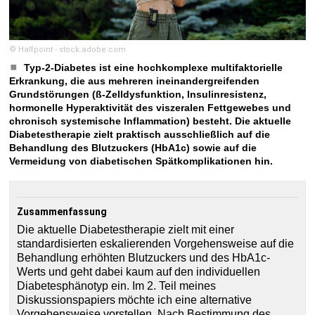
© Halfpoint - stock.adobe.com
Typ-2-Diabetes ist eine hochkomplexe multifaktorielle
Erkrankung, die aus mehreren ineinandergreifenden
Grundstörungen (ß-Zelldysfunktion, Insulinresistenz,
hormonelle Hyperaktivität des viszeralen Fettgewebes und
chronisch systemische Inflammation) besteht. Die aktuelle
Diabetestherapie zielt praktisch ausschließlich auf die
Behandlung des Blutzuckers (HbA1c) sowie auf die
Vermeidung von diabetischen Spätkomplikationen hin.
Zusammenfassung
Die aktuelle Diabetestherapie zielt mit einer
standardisierten eskalierenden Vorgehensweise auf die
Behandlung erhöhten Blutzuckers und des HbA1c-
Werts und geht dabei kaum auf den individuellen
Diabetesphänotyp ein. Im 2. Teil meines
Diskussionspapiers möchte ich eine alternative
Vorgehensweise vorstellen. Nach Bestimmung des