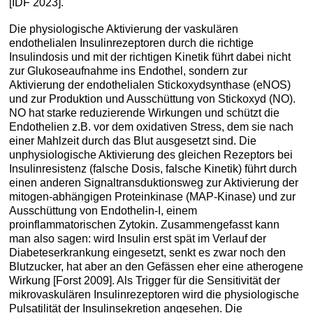
[IDF 2023].
Die physiologische Aktivierung der vaskulären
endothelialen Insulinrezeptoren durch die richtige
Insulindosis und mit der richtigen Kinetik führt dabei nicht
zur Glukoseaufnahme ins Endothel, sondern zur
Aktivierung der endothelialen Stickoxydsynthase (eNOS)
und zur Produktion und Ausschüttung von Stickoxyd (NO).
NO hat starke reduzierende Wirkungen und schützt die
Endothelien z.B. vor dem oxidativen Stress, dem sie nach
einer Mahlzeit durch das Blut ausgesetzt sind. Die
unphysiologische Aktivierung des gleichen Rezeptors bei
Insulinresistenz (falsche Dosis, falsche Kinetik) führt durch
einen anderen Signaltransduktionsweg zur Aktivierung der
mitogen-abhängigen Proteinkinase (MAP-Kinase) und zur
Ausschüttung von Endothelin-I, einem
proinflammatorischen Zytokin. Zusammengefasst kann
man also sagen: wird Insulin erst spät im Verlauf der
Diabeteserkrankung eingesetzt, senkt es zwar noch den
Blutzucker, hat aber an den Gefässen eher eine atherogene
Wirkung [Forst 2009]. Als Trigger für die Sensitivität der
mikrovaskulären Insulinrezeptoren wird die physiologische
Pulsatilität der Insulinsekretion angesehen. Die