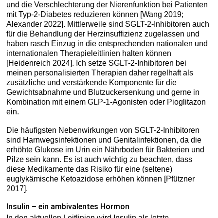
und die Verschlechterung der Nierenfunktion bei Patienten
mit Typ-2-Diabetes reduzieren können [Wang 2019;
Alexander 2022]. Mittlerweile sind SGLT-2-Inhibitoren auch
für die Behandlung der Herzinsuffizienz zugelassen und
haben rasch Einzug in die entsprechenden nationalen und
internationalen Therapieleitlinien halten können
[Heidenreich 2024]. Ich setze SGLT-2-Inhibitoren bei
meinen personalisierten Therapien daher regelhaft als
zusätzliche und verstärkende Komponente für die
Gewichtsabnahme und Blutzuckersenkung und gerne in
Kombination mit einem GLP-1-Agonisten oder Pioglitazon
ein.
Die häufigsten Nebenwirkungen von SGLT-2-Inhibitoren
sind Harnwegsinfektionen und Genitalinfektionen, da die
erhöhte Glukose im Urin ein Nährboden für Bakterien und
Pilze sein kann. Es ist auch wichtig zu beachten, dass
diese Medikamente das Risiko für eine (seltene)
euglykämische Ketoazidose erhöhen können [Pfützner
2017].
Insulin – ein ambivalentes Hormon
In den aktuellen Leitlinien wird Insulin als letzte