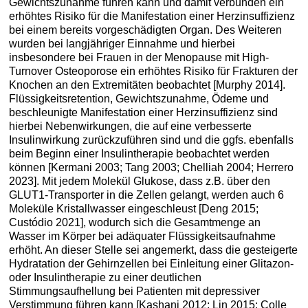
Gewichtszunahme führen kann und damit verbunden ein
erhöhtes Risiko für die Manifestation einer Herzinsuffizienz
bei einem bereits vorgeschädigten Organ. Des Weiteren
wurden bei langjähriger Einnahme und hierbei
insbesondere bei Frauen in der Menopause mit High-
Turnover Osteoporose ein erhöhtes Risiko für Frakturen der
Knochen an den Extremitäten beobachtet [Murphy 2014].
Flüssigkeitsretention, Gewichtszunahme, Ödeme und
beschleunigte Manifestation einer Herzinsuffizienz sind
hierbei Nebenwirkungen, die auf eine verbesserte
Insulinwirkung zurückzuführen sind und die ggfs. ebenfalls
beim Beginn einer Insulintherapie beobachtet werden
können [Kermani 2003; Tang 2003; Chelliah 2004; Herrero
2023]. Mit jedem Molekül Glukose, dass z.B. über den
GLUT1-Transporter in die Zellen gelangt, werden auch 6
Moleküle Kristallwasser eingeschleust [Deng 2015;
Custódio 2021], wodurch sich die Gesamtmenge an
Wasser im Körper bei adäquater Flüssigkeitsaufnahme
erhöht. An dieser Stelle sei angemerkt, dass die gesteigerte
Hydratation der Gehirnzellen bei Einleitung einer Glitazon-
oder Insulintherapie zu einer deutlichen
Stimmungsaufhellung bei Patienten mit depressiver
Verstimmung führen kann [Kashani 2012; Lin 2015; Colle