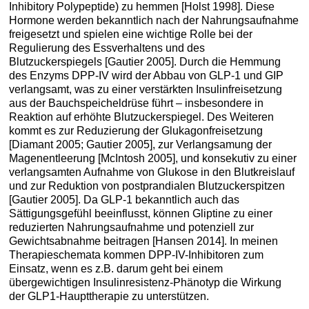
Inhibitory Polypeptide) zu hemmen [Holst 1998]. Diese
Hormone werden bekanntlich nach der Nahrungsaufnahme
freigesetzt und spielen eine wichtige Rolle bei der
Regulierung des Essverhaltens und des
Blutzuckerspiegels [Gautier 2005]. Durch die Hemmung
des Enzyms DPP-IV wird der Abbau von GLP-1 und GIP
verlangsamt, was zu einer verstärkten Insulinfreisetzung
aus der Bauchspeicheldrüse führt – insbesondere in
Reaktion auf erhöhte Blutzuckerspiegel. Des Weiteren
kommt es zur Reduzierung der Glukagonfreisetzung
[Diamant 2005; Gautier 2005], zur Verlangsamung der
Magenentleerung [McIntosh 2005], und konsekutiv zu einer
verlangsamten Aufnahme von Glukose in den Blutkreislauf
und zur Reduktion von postprandialen Blutzuckerspitzen
[Gautier 2005]. Da GLP-1 bekanntlich auch das
Sättigungsgefühl beeinflusst, können Gliptine zu einer
reduzierten Nahrungsaufnahme und potenziell zur
Gewichtsabnahme beitragen [Hansen 2014]. In meinen
Therapieschemata kommen DPP-IV-Inhibitoren zum
Einsatz, wenn es z.B. darum geht bei einem
übergewichtigen Insulinresistenz-Phänotyp die Wirkung
der GLP1-Haupttherapie zu unterstützen.