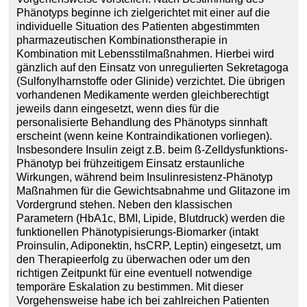
Phänotyps beginne ich zielgerichtet mit einer auf die
individuelle Situation des Patienten abgestimmten
pharmazeutischen Kombinationstherapie in
Kombination mit Lebensstilmaßnahmen. Hierbei wird
gänzlich auf den Einsatz von unregulierten Sekretagoga
(Sulfonylharnstoffe oder Glinide) verzichtet. Die übrigen
vorhandenen Medikamente werden gleichberechtigt
jeweils dann eingesetzt, wenn dies für die
personalisierte Behandlung des Phänotyps sinnhaft
erscheint (wenn keine Kontraindikationen vorliegen).
Insbesondere Insulin zeigt z.B. beim ß-Zelldysfunktions-
Phänotyp bei frühzeitigem Einsatz erstaunliche
Wirkungen, während beim Insulinresistenz-Phänotyp
Maßnahmen für die Gewichtsabnahme und Glitazone im
Vordergrund stehen. Neben den klassischen
Parametern (HbA1c, BMI, Lipide, Blutdruck) werden die
funktionellen Phänotypisierungs-Biomarker (intakt
Proinsulin, Adiponektin, hsCRP, Leptin) eingesetzt, um
den Therapieerfolg zu überwachen oder um den
richtigen Zeitpunkt für eine eventuell notwendige
temporäre Eskalation zu bestimmen. Mit dieser
Vorgehensweise habe ich bei zahlreichen Patienten