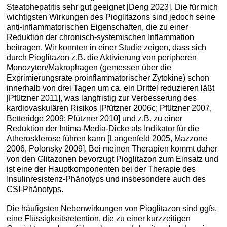
Steatohepatitis sehr gut geeignet [Deng 2023]. Die für mich
wichtigsten Wirkungen des Pioglitazons sind jedoch seine
anti-inflammatorischen Eigenschaften, die zu einer
Reduktion der chronisch-systemischen Inflammation
beitragen. Wir konnten in einer Studie zeigen, dass sich
durch Pioglitazon z.B. die Aktivierung von peripheren
Monozyten/Makrophagen (gemessen über die
Exprimierungsrate proinflammatorischer Zytokine) schon
innerhalb von drei Tagen um ca. ein Drittel reduzieren läßt
[Pfützner 2011], was langfristig zur Verbesserung des
kardiovaskulären Risikos [Pfützner 2006c; Pfützner 2007,
Betteridge 2009; Pfützner 2010] und z.B. zu einer
Reduktion der Intima-Media-Dicke als Indikator für die
Atherosklerose führen kann [Langenfeld 2005, Mazzone
2006, Polonsky 2009]. Bei meinen Therapien kommt daher
von den Glitazonen bevorzugt Pioglitazon zum Einsatz und
ist eine der Hauptkomponenten bei der Therapie des
Insulinresistenz-Phänotyps und insbesondere auch des
CSI-Phänotyps.
Die häufigsten Nebenwirkungen von Pioglitazon sind ggfs.
eine Flüssigkeitsretention, die zu einer kurzzeitigen