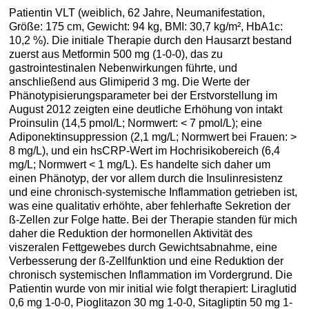
Patientin VLT (weiblich, 62 Jahre, Neumanifestation,
Größe: 175 cm, Gewicht: 94 kg, BMI: 30,7 kg/m², HbA1c:
10,2 %). Die initiale Therapie durch den Hausarzt bestand
zuerst aus Metformin 500 mg (1-0-0), das zu
gastrointestinalen Nebenwirkungen führte, und
anschließend aus Glimiperid 3 mg. Die Werte der
Phänotypisierungsparameter bei der Erstvorstellung im
August 2012 zeigten eine deutliche Erhöhung von intakt
Proinsulin (14,5 pmol/L; Normwert: < 7 pmol/L); eine
Adiponektinsuppression (2,1 mg/L; Normwert bei Frauen: >
8 mg/L), und ein hsCRP-Wert im Hochrisikobereich (6,4
mg/L; Normwert < 1 mg/L). Es handelte sich daher um
einen Phänotyp, der vor allem durch die Insulinresistenz
und eine chronisch-systemische Inflammation getrieben ist,
was eine qualitativ erhöhte, aber fehlerhafte Sekretion der
ß-Zellen zur Folge hatte. Bei der Therapie standen für mich
daher die Reduktion der hormonellen Aktivität des
viszeralen Fettgewebes durch Gewichtsabnahme, eine
Verbesserung der ß-Zellfunktion und eine Reduktion der
chronisch systemischen Inflammation im Vordergrund. Die
Patientin wurde von mir initial wie folgt therapiert: Liraglutid
0,6 mg 1-0-0, Pioglitazon 30 mg 1-0-0, Sitagliptin 50 mg 1-