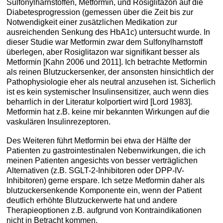
Sulfonylharnstoffen, Metformin, und Rosiglitazon auf die
Diabetesprogression (gemessen über die Zeit bis zur
Notwendigkeit einer zusätzlichen Medikation zur
ausreichenden Senkung des HbA1c) untersucht wurde. In
dieser Studie war Metformin zwar dem Sulfonylharnstoff
überlegen, aber Rosiglitazon war signifikant besser als
Metformin [Kahn 2006 und 2011]. Ich betrachte Metformin
als reinen Blutzuckersenker, der ansonsten hinsichtlich der
Pathophysiologie eher als neutral anzusehen ist. Sicherlich
ist es kein systemischer Insulinsensitizer, auch wenn dies
beharrlich in der Literatur kolportiert wird [Lord 1983].
Metformin hat z.B. keine mir bekannten Wirkungen auf die
vaskulären Insulinrezeptoren.
Des Weiteren führt Metformin bei etwa der Hälfte der
Patienten zu gastrointestinalen Nebenwirkungen, die ich
meinen Patienten angesichts von besser verträglichen
Alternativen (z.B. SGLT-2-Inhibitoren oder DPP-IV-
Inhibitoren) gerne erspare. Ich setze Metformin daher als
blutzuckersenkende Komponente ein, wenn der Patient
deutlich erhöhte Blutzuckerwerte hat und andere
Therapieoptionen z.B. aufgrund von Kontraindikationen
nicht in Betracht kommen.