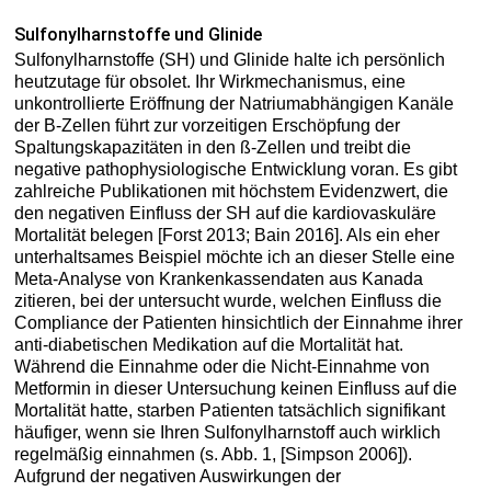
Sulfonylharnstoffe und Glinide
Sulfonylharnstoffe (SH) und Glinide halte ich persönlich
heutzutage für obsolet. Ihr Wirkmechanismus, eine
unkontrollierte Eröffnung der Natriumabhängigen Kanäle
der B-Zellen führt zur vorzeitigen Erschöpfung der
Spaltungskapazitäten in den ß-Zellen und treibt die
negative pathophysiologische Entwicklung voran. Es gibt
zahlreiche Publikationen mit höchstem Evidenzwert, die
den negativen Einfluss der SH auf die kardiovaskuläre
Mortalität belegen [Forst 2013; Bain 2016]. Als ein eher
unterhaltsames Beispiel möchte ich an dieser Stelle eine
Meta-Analyse von Krankenkassendaten aus Kanada
zitieren, bei der untersucht wurde, welchen Einfluss die
Compliance der Patienten hinsichtlich der Einnahme ihrer
anti-diabetischen Medikation auf die Mortalität hat.
Während die Einnahme oder die Nicht-Einnahme von
Metformin in dieser Untersuchung keinen Einfluss auf die
Mortalität hatte, starben Patienten tatsächlich signifikant
häufiger, wenn sie Ihren Sulfonylharnstoff auch wirklich
regelmäßig einnahmen (s. Abb. 1, [Simpson 2006]).
Aufgrund der negativen Auswirkungen der