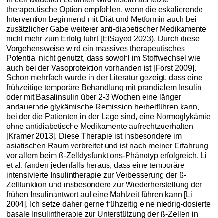
therapeutische Option empfohlen, wenn die eskalierende
Intervention beginnend mit Diät und Metformin auch bei
zusätzlicher Gabe weiterer anti-diabetischer Medikamente
nicht mehr zum Erfolg führt [ElSayed 2023). Durch diese
Vorgehensweise wird ein massives therapeutisches
Potential nicht genutzt, dass sowohl im Stoffwechsel wie
auch bei der Vasoprotektion vorhanden ist [Forst 2009].
Schon mehrfach wurde in der Literatur gezeigt, dass eine
frühzeitige temporäre Behandlung mit prandialem Insulin
oder mit Basalinsulin über 2-3 Wochen eine länger
andauernde glykämische Remission herbeiführen kann,
bei der die Patienten in der Lage sind, eine Normoglykämie
ohne antidiabetische Medikamente aufrechtzuerhalten
[Kramer 2013]. Diese Therapie ist insbesondere im
asiatischen Raum verbreitet und ist nach meiner Erfahrung
vor allem beim ß-Zelldysfunktions-Phänotyp erfolgreich. Li
et al. fanden jedenfalls heraus, dass eine temporäre
intensivierte Insulintherapie zur Verbesserung der ß-
Zellfunktion und insbesondere zur Wiederherstellung der
frühen Insulinantwort auf eine Mahlzeit führen kann [Li
2004]. Ich setze daher gerne frühzeitig eine niedrig-dosierte
basale Insulintherapie zur Unterstützung der ß-Zellen in