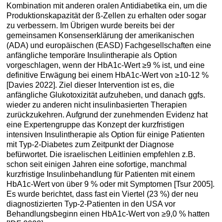
Kombination mit anderen oralen Antidiabetika ein, um die
Produktionskapazität der ß-Zellen zu erhalten oder sogar
zu verbessern. Im Übrigen wurde bereits bei der
gemeinsamen Konsenserklärung der amerikanischen
(ADA) und europäischen (EASD) Fachgesellschaften eine
anfängliche temporäre Insulintherapie als Option
vorgeschlagen, wenn der HbA1c-Wert ≥9 % ist, und eine
definitive Erwägung bei einem HbA1c-Wert von ≥10-12 %
[Davies 2022]. Ziel dieser Intervention ist es, die
anfängliche Glukotoxizität aufzuheben, und danach ggfs.
wieder zu anderen nicht insulinbasierten Therapien
zurückzukehren. Aufgrund der zunehmenden Evidenz hat
eine Expertengruppe das Konzept der kurzfristigen
intensiven Insulintherapie als Option für einige Patienten
mit Typ-2-Diabetes zum Zeitpunkt der Diagnose
befürwortet. Die israelischen Leitlinien empfehlen z.B.
schon seit einigen Jahren eine sofortige, manchmal
kurzfristige Insulinbehandlung für Patienten mit einem
HbA1c-Wert von über 9 % oder mit Symptomen [Tsur 2005].
Es wurde berichtet, dass fast ein Viertel (23 %) der neu
diagnostizierten Typ-2-Patienten in den USA vor
Behandlungsbeginn einen HbA1c-Wert von ≥9,0 % hatten