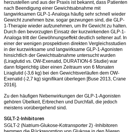
herzustellen und aus der Praxis ist bekannt, dass Patienten
nach Beendigung einer Gewichtsabnahme mit
langwirksamen GLP-1-Analoga häufig sehr schnell wieder
Gewicht zunehmen bzw. sogar gezwungen sind, die GLP-
1-Therapie wieder aufzunehmen, um Ihr Gewicht zu halten.
Durch den bevorzugten Einsatz der kurzwirkenden GLP-1-
Analoga tritt der Gewöhnungseffekt deutlich seltener auf. In
einer der wenigen prospektiven direkten Vergleichsstudien
in der kurzwirksame und langwirksame GLP-1-Agonisten
hinsichtlich der Gewichtsabnahme untersucht wurden
(Liraglutid vs. OW-Exenatid, DURATION-6 Studie) war
dann folgerichtig über einen Zeitraum von 6 Monaten
Liraglutid (-3,6 kg) bei den Gewichtsverläufen dem OW-
Exenatid (-2,7 kg) signifikant überlegen [Buse 2013, Crane
2016].
Zu den häufigen Nebenwirkungen der GLP-1-Agonisten
gehören Übelkeit, Erbrechen und Durchfall, die jedoch
meistens vorübergehend sind.
SGLT-2-Inhibitoren
SGLT-2 (Natrium-Glukose-Kotransporter 2) -Inhibitoren
hemmen die Rückresorption von Glukose in den Nieren,