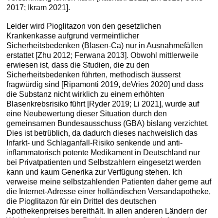
2017; Ikram 2021].
Leider wird Pioglitazon von den gesetzlichen
Krankenkasse aufgrund vermeintlicher
Sicherheitsbedenken (Blasen-Ca) nur in Ausnahmefällen
erstattet [Zhu 2012; Ferwana 2013]. Obwohl mittlerweile
erwiesen ist, dass die Studien, die zu den
Sicherheitsbedenken führten, methodisch äusserst
fragwürdig sind [Ripamonti 2019, deVries 2020] und dass
die Substanz nicht wirklich zu einem erhöhten
Blasenkrebsrisiko führt [Ryder 2019; Li 2021], wurde auf
eine Neubewertung dieser Situation durch den
gemeinsamen Bundesausschuss (GBA) bislang verzichtet.
Dies ist betrüblich, da dadurch dieses nachweislich das
Infarkt- und Schlaganfall-Risiko senkende und anti-
inflammatorisch potente Medikament in Deutschland nur
bei Privatpatienten und Selbstzahlern eingesetzt werden
kann und kaum Generika zur Verfügung stehen. Ich
verweise meine selbstzahlenden Patienten daher gerne auf
die Internet-Adresse einer holländischen Versandapotheke,
die Pioglitazon für ein Drittel des deutschen
Apothekenpreises bereithält. In allen anderen Ländern der