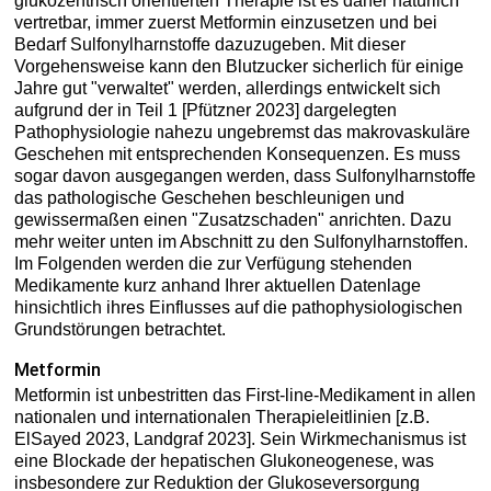
glukozentrisch orientierten Therapie ist es daher natürlich
vertretbar, immer zuerst Metformin einzusetzen und bei
Bedarf Sulfonylharnstoffe dazuzugeben. Mit dieser
Vorgehensweise kann den Blutzucker sicherlich für einige
Jahre gut "verwaltet" werden, allerdings entwickelt sich
aufgrund der in Teil 1 [Pfützner 2023] dargelegten
Pathophysiologie nahezu ungebremst das makrovaskuläre
Geschehen mit entsprechenden Konsequenzen. Es muss
sogar davon ausgegangen werden, dass Sulfonylharnstoffe
das pathologische Geschehen beschleunigen und
gewissermaßen einen "Zusatzschaden" anrichten. Dazu
mehr weiter unten im Abschnitt zu den Sulfonylharnstoffen.
Im Folgenden werden die zur Verfügung stehenden
Medikamente kurz anhand Ihrer aktuellen Datenlage
hinsichtlich ihres Einflusses auf die pathophysiologischen
Grundstörungen betrachtet.
Metformin
Metformin ist unbestritten das First-line-Medikament in allen
nationalen und internationalen Therapieleitlinien [z.B.
ElSayed 2023, Landgraf 2023]. Sein Wirkmechanismus ist
eine Blockade der hepatischen Glukoneogenese, was
insbesondere zur Reduktion der Glukoseversorgung