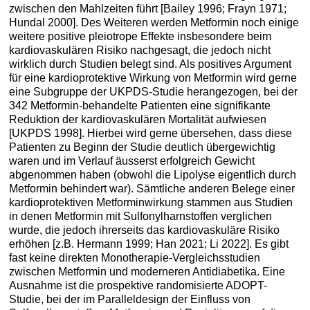
zwischen den Mahlzeiten führt [Bailey 1996; Frayn 1971;
Hundal 2000]. Des Weiteren werden Metformin noch einige
weitere positive pleiotrope Effekte insbesondere beim
kardiovaskulären Risiko nachgesagt, die jedoch nicht
wirklich durch Studien belegt sind. Als positives Argument
für eine kardioprotektive Wirkung von Metformin wird gerne
eine Subgruppe der UKPDS-Studie herangezogen, bei der
342 Metformin-behandelte Patienten eine signifikante
Reduktion der kardiovaskulären Mortalität aufwiesen
[UKPDS 1998]. Hierbei wird gerne übersehen, dass diese
Patienten zu Beginn der Studie deutlich übergewichtig
waren und im Verlauf äusserst erfolgreich Gewicht
abgenommen haben (obwohl die Lipolyse eigentlich durch
Metformin behindert war). Sämtliche anderen Belege einer
kardioprotektiven Metforminwirkung stammen aus Studien
in denen Metformin mit Sulfonylharnstoffen verglichen
wurde, die jedoch ihrerseits das kardiovaskuläre Risiko
erhöhen [z.B. Hermann 1999; Han 2021; Li 2022]. Es gibt
fast keine direkten Monotherapie-Vergleichsstudien
zwischen Metformin und moderneren Antidiabetika. Eine
Ausnahme ist die prospektive randomisierte ADOPT-
Studie, bei der im Paralleldesign der Einfluss von