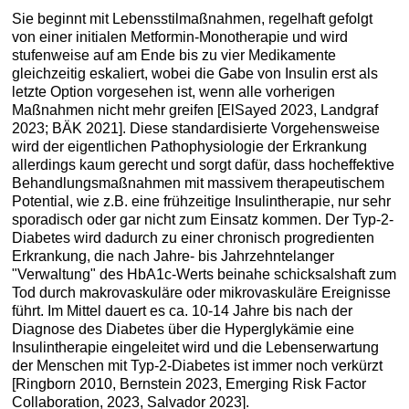
Sie beginnt mit Lebensstilmaßnahmen, regelhaft gefolgt
von einer initialen Metformin-Monotherapie und wird
stufenweise auf am Ende bis zu vier Medikamente
gleichzeitig eskaliert, wobei die Gabe von Insulin erst als
letzte Option vorgesehen ist, wenn alle vorherigen
Maßnahmen nicht mehr greifen [ElSayed 2023, Landgraf
2023; BÄK 2021]. Diese standardisierte Vorgehensweise
wird der eigentlichen Pathophysiologie der Erkrankung
allerdings kaum gerecht und sorgt dafür, dass hocheffektive
Behandlungsmaßnahmen mit massivem therapeutischem
Potential, wie z.B. eine frühzeitige Insulintherapie, nur sehr
sporadisch oder gar nicht zum Einsatz kommen. Der Typ-2-
Diabetes wird dadurch zu einer chronisch progredienten
Erkrankung, die nach Jahre- bis Jahrzehntelanger
"Verwaltung" des HbA1c-Werts beinahe schicksalshaft zum
Tod durch makrovaskuläre oder mikrovaskuläre Ereignisse
führt. Im Mittel dauert es ca. 10-14 Jahre bis nach der
Diagnose des Diabetes über die Hyperglykämie eine
Insulintherapie eingeleitet wird und die Lebenserwartung
der Menschen mit Typ-2-Diabetes ist immer noch verkürzt
[Ringborn 2010, Bernstein 2023, Emerging Risk Factor
Collaboration, 2023, Salvador 2023].