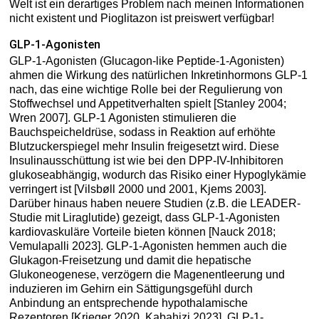
Welt ist ein derartiges Problem nach meinen Informationen
nicht existent und Pioglitazon ist preiswert verfügbar!
GLP-1-Agonisten
GLP-1-Agonisten (Glucagon-like Peptide-1-Agonisten)
ahmen die Wirkung des natürlichen Inkretinhormons GLP-1
nach, das eine wichtige Rolle bei der Regulierung von
Stoffwechsel und Appetitverhalten spielt [Stanley 2004;
Wren 2007]. GLP-1 Agonisten stimulieren die
Bauchspeicheldrüse, sodass in Reaktion auf erhöhte
Blutzuckerspiegel mehr Insulin freigesetzt wird. Diese
Insulinausschüttung ist wie bei den DPP-IV-Inhibitoren
glukoseabhängig, wodurch das Risiko einer Hypoglykämie
verringert ist [Vilsbøll 2000 und 2001, Kjems 2003].
Darüber hinaus haben neuere Studien (z.B. die LEADER-
Studie mit Liraglutide) gezeigt, dass GLP-1-Agonisten
kardiovaskuläre Vorteile bieten können [Nauck 2018;
Vemulapalli 2023]. GLP-1-Agonisten hemmen auch die
Glukagon-Freisetzung und damit die hepatische
Glukoneogenese, verzögern die Magenentleerung und
induzieren im Gehirn ein Sättigungsgefühl durch
Anbindung an entsprechende hypothalamische
Rezeptoren [Krieger 2020, Kabahizi 2023]. GLP-1-