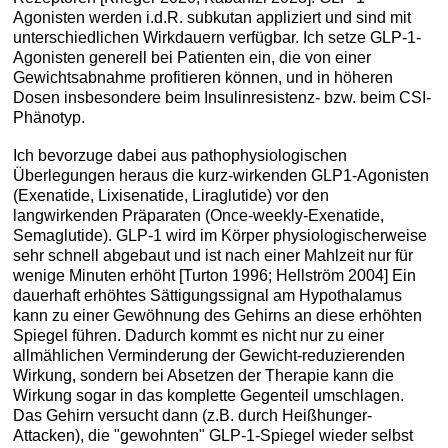
Agonisten werden i.d.R. subkutan appliziert und sind mit
unterschiedlichen Wirkdauern verfügbar. Ich setze GLP-1-
Agonisten generell bei Patienten ein, die von einer
Gewichtsabnahme profitieren können, und in höheren
Dosen insbesondere beim Insulinresistenz- bzw. beim CSI-
Phänotyp.
Ich bevorzuge dabei aus pathophysiologischen
Überlegungen heraus die kurz-wirkenden GLP1-Agonisten
(Exenatide, Lixisenatide, Liraglutide) vor den
langwirkenden Präparaten (Once-weekly-Exenatide,
Semaglutide). GLP-1 wird im Körper physiologischerweise
sehr schnell abgebaut und ist nach einer Mahlzeit nur für
wenige Minuten erhöht [Turton 1996; Hellström 2004] Ein
dauerhaft erhöhtes Sättigungssignal am Hypothalamus
kann zu einer Gewöhnung des Gehirns an diese erhöhten
Spiegel führen. Dadurch kommt es nicht nur zu einer
allmählichen Verminderung der Gewicht-reduzierenden
Wirkung, sondern bei Absetzen der Therapie kann die
Wirkung sogar in das komplette Gegenteil umschlagen.
Das Gehirn versucht dann (z.B. durch Heißhunger-
Attacken), die "gewohnten" GLP-1-Spiegel wieder selbst