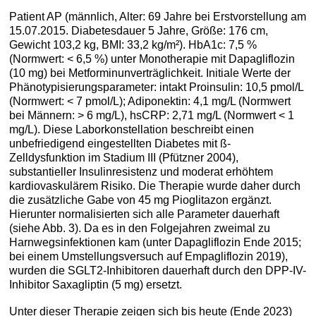
Patient AP (männlich, Alter: 69 Jahre bei Erstvorstellung am
15.07.2015. Diabetesdauer 5 Jahre, Größe: 176 cm,
Gewicht 103,2 kg, BMI: 33,2 kg/m²). HbA1c: 7,5 %
(Normwert: < 6,5 %) unter Monotherapie mit Dapagliflozin
(10 mg) bei Metforminunverträglichkeit. Initiale Werte der
Phänotypisierungsparameter: intakt Proinsulin: 10,5 pmol/L
(Normwert: < 7 pmol/L); Adiponektin: 4,1 mg/L (Normwert
bei Männern: > 6 mg/L), hsCRP: 2,71 mg/L (Normwert < 1
mg/L). Diese Laborkonstellation beschreibt einen
unbefriedigend eingestellten Diabetes mit ß-
Zelldysfunktion im Stadium III (Pfützner 2004),
substantieller Insulinresistenz und moderat erhöhtem
kardiovaskulärem Risiko. Die Therapie wurde daher durch
die zusätzliche Gabe von 45 mg Pioglitazon ergänzt.
Hierunter normalisierten sich alle Parameter dauerhaft
(siehe Abb. 3). Da es in den Folgejahren zweimal zu
Harnwegsinfektionen kam (unter Dapagliflozin Ende 2015;
bei einem Umstellungsversuch auf Empagliflozin 2019),
wurden die SGLT2-Inhibitoren dauerhaft durch den DPP-IV-
Inhibitor Saxagliptin (5 mg) ersetzt.
Unter dieser Therapie zeigen sich bis heute (Ende 2023)