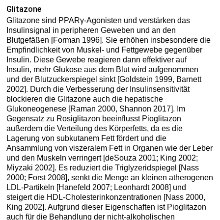
Glitazone
Glitazone sind PPARγ-Agonisten und verstärken das
Insulinsignal in peripheren Geweben und an den
Blutgefäßen [Forman 1996]. Sie erhöhen insbesondere die
Empfindlichkeit von Muskel- und Fettgewebe gegenüber
Insulin. Diese Gewebe reagieren dann effektiver auf
Insulin, mehr Glukose aus dem Blut wird aufgenommen
und der Blutzuckerspiegel sinkt [Goldstein 1999, Barnett
2002]. Durch die Verbesserung der Insulinsensitivität
blockieren die Glitazone auch die hepatische
Glukoneogenese [Raman 2000, Shannon 2017]. Im
Gegensatz zu Rosiglitazon beeinflusst Pioglitazon
außerdem die Verteilung des Körperfetts, da es die
Lagerung von subkutanem Fett fördert und die
Ansammlung von viszeralem Fett in Organen wie der Leber
und den Muskeln verringert [deSouza 2001; King 2002;
Miyzaki 2002]. Es reduziert die Triglyzeridspiegel [Nass
2000; Forst 2008], senkt die Menge an kleinen atherogenen
LDL-Partikeln [Hanefeld 2007; Leonhardt 2008] und
steigert die HDL-Cholesterinkonzentrationen [Nass 2000,
King 2002]. Aufgrund dieser Eigenschaften ist Pioglitazon
auch für die Behandlung der nicht-alkoholischen