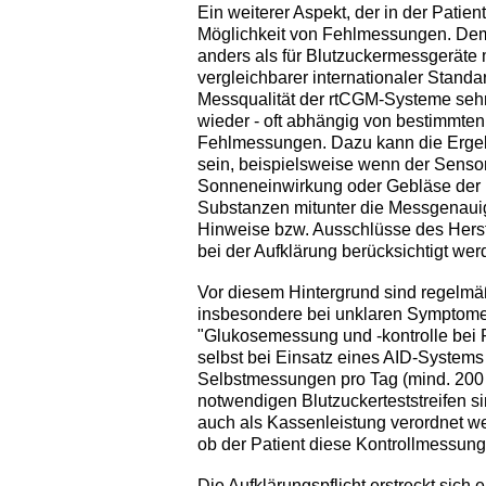
Ein weiterer Aspekt, der in der Patien
Möglichkeit von Fehlmessungen. Dem
anders als für Blutzuckermessgeräte 
vergleichbarer internationaler Standa
Messqualität der rtCGM-Systeme sehr
wieder - oft abhängig von bestimmte
Fehlmessungen. Dazu kann die Ergebn
sein, beispielsweise wenn der Sensor 
Sonneneinwirkung oder Gebläse der 
Substanzen mitunter die Messgenauig
Hinweise bzw. Ausschlüsse des Herst
bei der Aufklärung berücksichtigt wer
Vor diesem Hintergrund sind regelmäß
insbesondere bei unklaren Symptome
"Glukosemessung und -kontrolle bei P
selbst bei Einsatz eines AID-Systems
Selbstmessungen pro Tag (mind. 200 Te
notwendigen Blutzuckerteststreifen s
auch als Kassenleistung verordnet we
ob der Patient diese Kontrollmessung
Die Aufklärungspflicht erstreckt sic