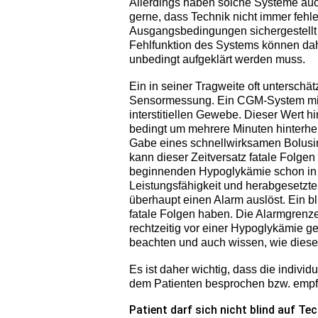
Allerdings haben solche Systeme auch
gerne, dass Technik nicht immer fehle
Ausgangsbedingungen sichergestellt
Fehlfunktion des Systems können dahe
unbedingt aufgeklärt werden muss.
Ein in seiner Tragweite oft unterschät
Sensormessung. Ein CGM-System miss
interstitiellen Gewebe. Dieser Wert h
bedingt um mehrere Minuten hinterher
Gabe eines schnellwirksamen Bolusins
kann dieser Zeitversatz fatale Folgen 
beginnenden Hypoglykämie schon in e
Leistungsfähigkeit und herabgesetzt
überhaupt einen Alarm auslöst. Ein bl
fatale Folgen haben. Die Alarmgrenz
rechtzeitig vor einer Hypoglykämie ge
beachten und auch wissen, wie diese z
Es ist daher wichtig, dass die individ
dem Patienten besprochen bzw. empf
Patient darf sich nicht blind auf Te