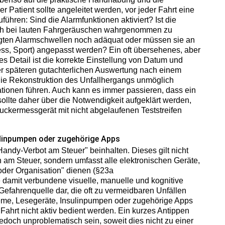
Patient sollte angeleitet werden, vor jeder Fahrt eine
ühren: Sind die Alarmfunktionen aktiviert? Ist die
ch bei lauten Fahrgeräuschen wahrgenommen zu
legten Alarmschwellen noch adäquat oder müssen sie an
ress, Sport) angepasst werden? Ein oft übersehenes, aber
es Detail ist die korrekte Einstellung von Datum und
er späteren gutachterlichen Auswertung nach einem
 die Rekonstruktion des Unfallhergangs unmöglich
ationen führen. Auch kann es immer passieren, dass ein
 sollte daher über die Notwendigkeit aufgeklärt werden,
zuckermessgerät mit nicht abgelaufenen Teststreifen
ulinpumpen oder zugehörige Apps
Handy-Verbot am Steuer" beinhalten. Dieses gilt nicht
 am Steuer, sondern umfasst alle elektronischen Geräte,
oder Organisation" dienen (§23a
 damit verbundene visuelle, manuelle und kognitive
Gefahrenquelle dar, die oft zu vermeidbaren Unfällen
eme, Lesegeräte, Insulinpumpen oder zugehörige Apps
ahrt nicht aktiv bedient werden. Ein kurzes Antippen
edoch unproblematisch sein, soweit dies nicht zu einer