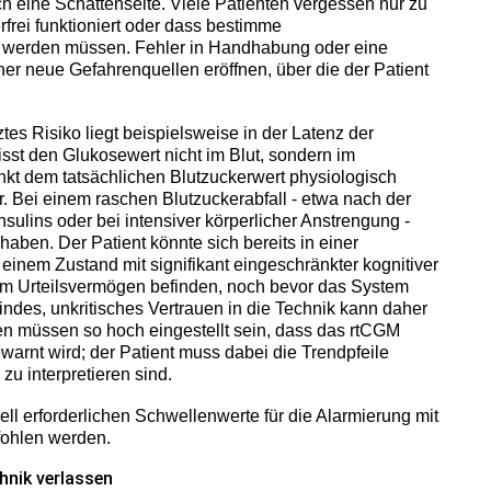
 eine Schattenseite. Viele Patienten vergessen nur zu
rfrei funktioniert oder dass bestimme
 werden müssen. Fehler in Handhabung oder eine
r neue Gefahrenquellen eröffnen, über die der Patient
ztes Risiko liegt beispielsweise in der Latenz der
t den Glukosewert nicht im Blut, sondern im
inkt dem tatsächlichen Blutzuckerwert physiologisch
. Bei einem raschen Blutzuckerabfall - etwa nach der
ulins oder bei intensiver körperlicher Anstrengung -
haben. Der Patient könnte sich bereits in einer
inem Zustand mit signifikant eingeschränkter kognitiver
em Urteilsvermögen befinden, noch bevor das System
indes, unkritisches Vertrauen in die Technik kann daher
en müssen so hoch eingestellt sein, dass das rtCGM
warnt wird; der Patient muss dabei die Trendpfeile
u interpretieren sind.
uell erforderlichen Schwellenwerte für die Alarmierung mit
ohlen werden.
chnik verlassen