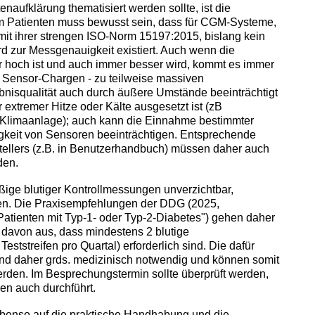
tenaufklärung thematisiert werden sollte, ist die
 Patienten muss bewusst sein, dass für CGM-Systeme,
mit ihrer strengen ISO-Norm 15197:2015, bislang kein
rd zur Messgenauigkeit existiert. Auch wenn die
 hoch ist und auch immer besser wird, kommt es immer
n Sensor-Chargen - zu teilweise massiven
isqualität auch durch äußere Umstände beeinträchtigt
extremer Hitze oder Kälte ausgesetzt ist (zB
Klimaanlage); auch kann die Einnahme bestimmter
keit von Sensoren beeinträchtigen. Entsprechende
ellers (z.B. in Benutzerhandbuch) müssen daher auch
den.
ige blutiger Kontrollmessungen unverzichtbar,
n. Die Praxisempfehlungen der DDG (2025,
atienten mit Typ-1- oder Typ-2-Diabetes") gehen daher
 davon aus, dass mindestens 2 blutige
ststreifen pro Quartal) erforderlich sind. Die dafür
ind daher grds. medizinisch notwendig und können somit
rden. Im Besprechungstermin sollte überprüft werden,
en auch durchführt.
h ebenso auf die praktische Handhabung und die