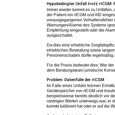
Hypobedingter Unfall trotz rtCGM: F
Immer wieder kommt es zu Unfällen, 
der Patient ein rtCGM und AID eingese
vorausgegangenen Verhaltensfehler d
Warnungen/Alarme des Systems ignori
Empfehlung eingestellt oder die Alar
ausgeschaltet.
Da dies eine erhebliche Sorgfaltspflic
erheblichen Bestrafung sowie langem 
Personenschaden dürfte regelmäßig a
Für die Praxis bedeutet dies: War der
dem Beratungsteam juristische Kons
Problem: Datenfülle der rtCGM
Im Falle eines Unfalls können Ermit
Gerätespeicher von rtCGM und Insul
beispielsweise bereits deutlich vor d
niedrigen Werten unterwegs war, er d
korrekt kalibriert hat oder er auf die 