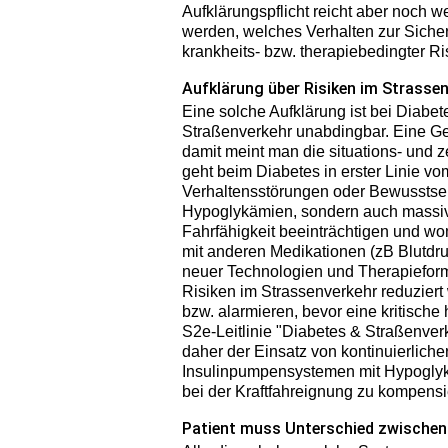
Aufklärungspflicht reicht aber noch w
werden, welches Verhalten zur Siche
krankheits- bzw. therapiebedingter Risi
Aufklärung über Risiken im Strasse
Eine solche Aufklärung ist bei Diabet
Straßenverkehr unabdingbar. Eine Gef
damit meint man die situations- und 
geht beim Diabetes in erster Linie vo
Verhaltensstörungen oder Bewusstsei
Hypoglykämien, sondern auch massiv
Fahrfähigkeit beeinträchtigen und w
mit anderen Medikationen (zB Blutdr
neuer Technologien und Therapiefor
Risiken im Strassenverkehr reduziert
bzw. alarmieren, bevor eine kritische
S2e-Leitlinie "Diabetes & Straßenve
daher der Einsatz von kontinuierlic
Insulinpumpensystemen mit Hypoglyk
bei der Kraftfahreignung zu kompensi
Patient muss Unterschied zwische