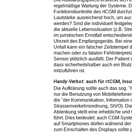
regelmäßige Wartung der Systeme. Der 
Funktionskontrolle des rtCGM durchzuf
Lautstärke ausreichend hoch, um au
werden? Sind die individuell festge
die aktuelle Lebenssituation (z.B. St
im juristischen Ernstfall entscheidend
Uhrzeit des Empfangsgeräts. Bei ein
Unfall kann ein falscher Zeitstempel
machen oder zu fatalen Fehlinterpret
Sensor plötzlich ausfällt. Der Patient
dass sicherheitshalber auch ein Blut
mitzuführen ist.
Handy-Verbot: auch für rtCGM, Ins
Die Aufklärung sollte auch das sog. "
nur die Benutzung von Mobiltelefonen
die "der Kommunikation, Information 
Strassenverkehrsordnung, StVO). Die
Ablenkung stellt eine erhebliche und 
führt. Dies bedeutet: auch CGM-Syst
auf Smartphones dürfen während der F
zum Einschalten des Displays sollte j