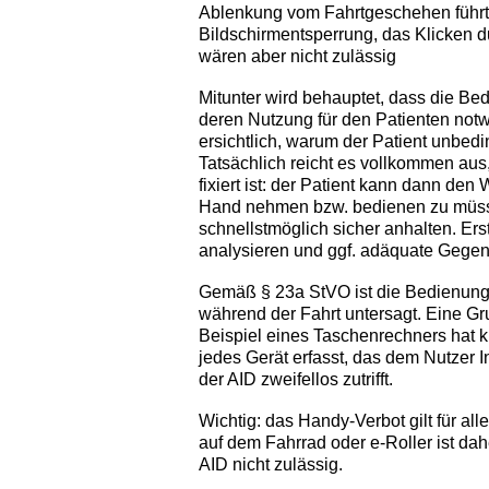
Ablenkung vom Fahrtgeschehen führt
Bildschirmentsperrung, das Klicken 
wären aber nicht zulässig
Mitunter wird behauptet, dass die Be
deren Nutzung für den Patienten notwen
ersichtlich, warum der Patient unbedi
Tatsächlich reicht es vollkommen aus,
fixiert ist: der Patient kann dann den
Hand nehmen bzw. bedienen zu müssen
schnellstmöglich sicher anhalten. Erst
analysieren und ggf. adäquate Gege
Gemäß § 23a StVO ist die Bedienung e
während der Fahrt untersagt. Eine G
Beispiel eines Taschenrechners hat kl
jedes Gerät erfasst, das dem Nutzer I
der AID zweifellos zutrifft.
Wichtig: das Handy-Verbot gilt für al
auf dem Fahrrad oder e-Roller ist da
AID nicht zulässig.