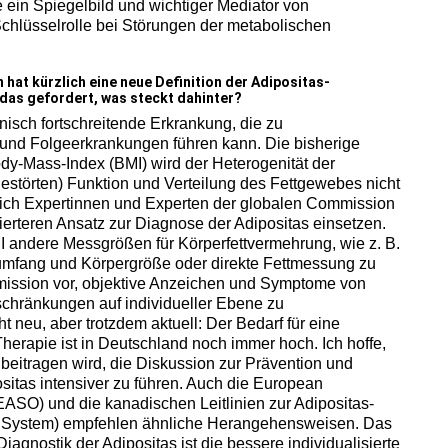
ein Spiegelbild und wichtiger Mediator von
chlüsselrolle bei Störungen der metabolischen
hat kürzlich eine neue Definition der Adipositas-
das gefordert, was steckt dahinter?
onisch fortschreitende Erkrankung, die zu
und Folgeerkrankungen führen kann. Die bisherige
ody-Mass-Index (BMI) wird der Heterogenität der
estörten) Funktion und Verteilung des Fettgewebes nicht
 sich Expertinnen und Experten der globalen Commission
nzierteren Ansatz zur Diagnose der Adipositas einsetzen.
I andere Messgrößen für Körperfettvermehrung, wie z. B.
umfang und Körpergröße oder direkte Fettmessung zu
mmission vor, objektive Anzeichen und Symptome von
schränkungen auf individueller Ebene zu
ht neu, aber trotzdem aktuell: Der Bedarf für eine
rapie ist in Deutschland noch immer hoch. Ich hoffe,
beitragen wird, die Diskussion zur Prävention und
itas intensiver zu führen. Auch die European
(EASO) und die kanadischen Leitlinien zur Adipositas-
g System) empfehlen ähnliche Herangehensweisen. Das
iagnostik der Adipositas ist die bessere individualisierte