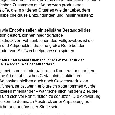
eichbar. Zusammen mit Adipozyten produzieren
offe, die in anderen Organen wie der Leber, dem
chspeicheldrüse Entzündungen und Insulinresistenz
ie Endothelzellen ein zellulärer Bestandteil des
tion gestört, können niedriggradige
usdruck von Fehlfunktionen des Fettgewebes ist die
und Adiponektin, die eine große Rolle bei der
 oder von Stoffwechselprozessen spielen.
onnten Unterschiede menschlicher Fettzellen in der
tellt werden. Was bedeutet das?
gemeinsam mit internationalen Kooperationspartnern
e Art metabolisches Gedächtnis funktioniert.
Adipositas bleiben auch nach Gewichtsreduktion
 führen, selbst wenn erfolgreich abgenommen wurde.
ieren miteinander – wahrscheinlich mit dem Ziel, die
n und sich vor Fehlfunktion zu schützen. Die Aktivierung
e könnte demnach Ausdruck einer Anpassung auf
cherung ungünstiger Stoffe sein.