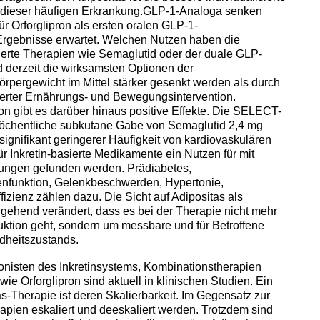
 dieser häufigen Erkrankung.GLP-1-Analoga senken
ür Orforglipron als ersten oralen GLP-1-
Ergebnisse erwartet. Welchen Nutzen haben die
erte Therapien wie Semaglutid oder der duale GLP-
d derzeit die wirksamsten Optionen der
rpergewicht im Mittel stärker gesenkt werden als durch
ierter Ernährungs- und Bewegungsintervention.
n gibt es darüber hinaus positive Effekte. Die SELECT-
 wöchentliche subkutane Gabe von Semaglutid 2,4 mg
ignifikant geringerer Häufigkeit von kardiovaskulären
r Inkretin-basierte Medikamente ein Nutzen für mit
nkungen gefunden werden. Prädiabetes,
renfunktion, Gelenkbeschwerden, Hypertonie,
zienz zählen dazu. Die Sicht auf Adipositas als
gehend verändert, dass es bei der Therapie nicht mehr
tion geht, sondern um messbare und für Betroffene
dheitszustands.
onisten des Inkretinsystems, Kombinationstherapien
e Orforglipron sind aktuell in klinischen Studien. Ein
s-Therapie ist deren Skalierbarkeit. Im Gegensatz zur
apien eskaliert und deeskaliert werden. Trotzdem sind