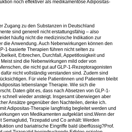
duktion noch effektiver als medikamentöse Adipositas-
 der Zugang zu den Substanzen in Deutschland
ente sind generell nicht erstattungsfähig – also
idet häufig nicht die medizinische Indikation zur
ber die Anwendung. Auch Nebenwirkungen können den
P-1-basierte Therapien führen nicht selten zu
elkeit, Erbrechen, Durchfall, Appetitlosigkeit und
 Meist sind die Nebenwirkungen mild oder von
Menschen, die nicht gut auf GLP-1-Rezeptoragonisten
afür nicht vollständig verstanden sind. Zudem sind
ücksichtigen. Für viele Patientinnen und Patienten bleibt
ipositas lebenslange Therapie. Wie sich die
orscht. Daten gibt es, dass nach Absetzen von GLP-1-
 schnell wieder ansteigt. Insgesamt überwiegen aber
cher Ansätze gegenüber den Nachteilen, denke ich.
mit Adipositas-Therapie langfristig begleitet werden und
wirkungen von Medikamenten aufgeklärt sind.Wenn der
 Semaglutid, Tirzepatid und Co anhält: Werden
tion und bariatrische Eingriffe bald überflüssig?Prof.
d und Tirzepatid beeindruckende Erfolge erzielen