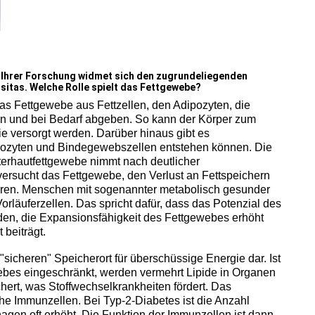
t Ihrer Forschung widmet sich den zugrundeliegenden
itas. Welche Rolle spielt das Fettgewebe?
as Fettgewebe aus Fettzellen, den Adipozyten, die
rn und bei Bedarf abgeben. So kann der Körper zum
e versorgt werden. Darüber hinaus gibt es
pozyten und Bindegewebszellen entstehen können. Die
terhautfettgewebe nimmt nach deutlicher
 versucht das Fettgewebe, den Verlust an Fettspeichern
ren. Menschen mit sogenannter metabolisch gesunder
rläuferzellen. Das spricht dafür, dass das Potenzial des
den, die Expansionsfähigkeit des Fettgewebes erhöht
 beiträgt.
"sicheren" Speicherort für überschüssige Energie dar. Ist
ebes eingeschränkt, werden vermehrt Lipide in Organen
hert, was Stoffwechselkrankheiten fördert. Das
he Immunzellen. Bei Typ-2-Diabetes ist die Anzahl
gen oft erhöht. Die Funktion der Immunzellen ist dann