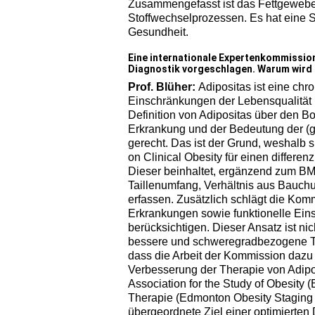
Zusammengefasst ist das Fettgewebe 
Stoffwechselprozessen. Es hat eine S
Gesundheit.
Eine internationale Expertenkommission 
Diagnostik vorgeschlagen. Warum wird 
Prof. Blüher:
Adipositas ist eine chr
Einschränkungen der Lebensqualität 
Definition von Adipositas über den B
Erkrankung und der Bedeutung der (g
gerecht. Das ist der Grund, weshalb
on Clinical Obesity für einen differe
Dieser beinhaltet, ergänzend zum BM
Taillenumfang, Verhältnis aus Bauch
erfassen. Zusätzlich schlägt die Ko
Erkrankungen sowie funktionelle Ein
berücksichtigen. Dieser Ansatz ist nic
bessere und schweregradbezogene The
dass die Arbeit der Kommission dazu 
Verbesserung der Therapie von Adipos
Association for the Study of Obesity 
Therapie (Edmonton Obesity Stagin
übergeordnete Ziel einer optimierten D