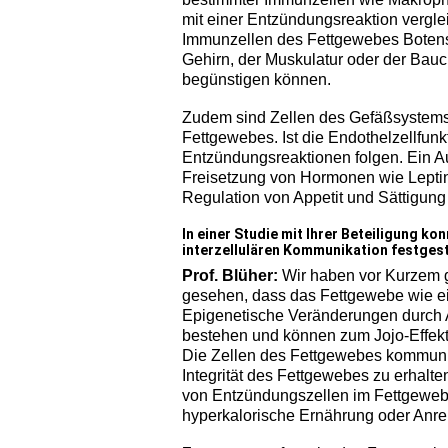
mit einer Entzündungsreaktion vergl
Immunzellen des Fettgewebes Botenst
Gehirn, der Muskulatur oder der Bau
begünstigen können.
Zudem sind Zellen des Gefäßsystems w
Fettgewebes. Ist die Endothelzellfunk
Entzündungsreaktionen folgen. Ein A
Freisetzung von Hormonen wie Leptin 
Regulation von Appetit und Sättigung
In einer Studie mit Ihrer Beteiligung k
interzellulären Kommunikation festges
Prof. Blüher:
Wir haben vor Kurzem 
gesehen, dass das Fettgewebe wie ein
Epigenetische Veränderungen durch 
bestehen und können zum Jojo-Effekt
Die Zellen des Fettgewebes kommuniz
Integrität des Fettgewebes zu erhalte
von Entzündungszellen im Fettgeweb
hyperkalorische Ernährung oder Anrei