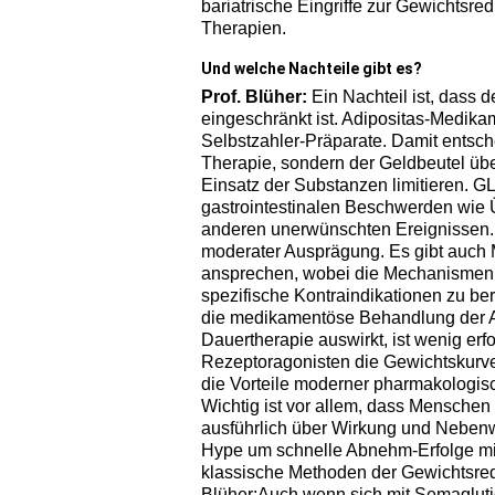
bariatrische Eingriffe zur Gewichtsre
Therapien.
Und welche Nachteile gibt es?
Prof. Blüher:
Ein Nachteil ist, dass
eingeschränkt ist. Adipositas-Medikam
Selbstzahler-Präparate. Damit entsche
Therapie, sondern der Geldbeutel ü
Einsatz der Substanzen limitieren. GL
gastrointestinalen Beschwerden wie Üb
anderen unerwünschten Ereignissen.
moderater Ausprägung. Es gibt auch 
ansprechen, wobei die Mechanismen d
spezifische Kontraindikationen zu ber
die medikamentöse Behandlung der Ad
Dauertherapie auswirkt, ist wenig erf
Rezeptoragonisten die Gewichtskurve
die Vorteile moderner pharmakologis
Wichtig ist vor allem, dass Menschen 
ausführlich über Wirkung und Neben
Hype um schnelle Abnehm-Erfolge mit
klassische Methoden der Gewichtsreduk
Blüher:Auch wenn sich mit Semagluti