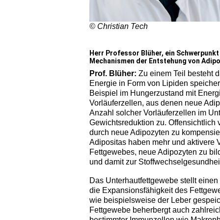
© Christian Tech
Herr Professor Blüher, ein Schwerpunk
Mechanismen der Entstehung von Adipos
Prof. Blüher:
Zu einem Teil besteht d
Energie in Form von Lipiden speiche
Beispiel im Hungerzustand mit Energi
Vorläuferzellen, aus denen neue Adi
Anzahl solcher Vorläuferzellen im Un
Gewichtsreduktion zu. Offensichtlich
durch neue Adipozyten zu kompensie
Adipositas haben mehr und aktivere Vo
Fettgewebes, neue Adipozyten zu bil
und damit zur Stoffwechselgesundheit
Das Unterhautfettgewebe stellt einen 
die Expansionsfähigkeit des Fettgew
wie beispielsweise der Leber gespeic
Fettgewebe beherbergt auch zahlreic
bestimmter Immunzellen wie Makropha