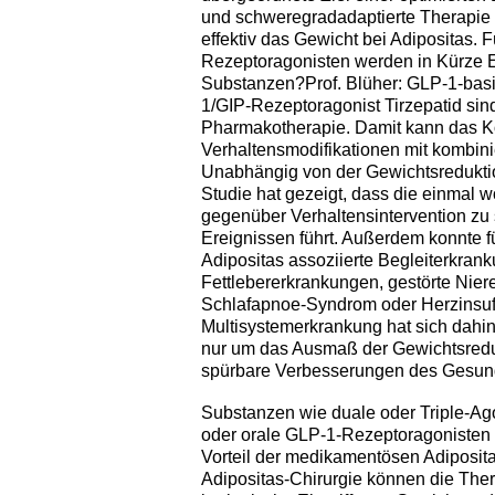
und schweregradadaptierte Therapie
effektiv das Gewicht bei Adipositas. F
Rezeptoragonisten werden in Kürze 
Substanzen?Prof. Blüher: GLP-1-basi
1/GIP-Rezeptoragonist Tirzepatid sin
Pharmakotherapie. Damit kann das Kö
Verhaltensmodifikationen mit kombin
Unabhängig von der Gewichtsreduktio
Studie hat gezeigt, dass die einmal
gegenüber Verhaltensintervention zu s
Ereignissen führt. Außerdem konnte fü
Adipositas assoziierte Begleiterkra
Fettlebererkrankungen, gestörte Nie
Schlafapnoe-Syndrom oder Herzinsuffi
Multisystemerkrankung hat sich dahin
nur um das Ausmaß der Gewichtsreduk
spürbare Verbesserungen des Gesun
Substanzen wie duale oder Triple-Ag
oder orale GLP-1-Rezeptoragonisten wi
Vorteil der medikamentösen Adiposita
Adipositas-Chirurgie können die Ther