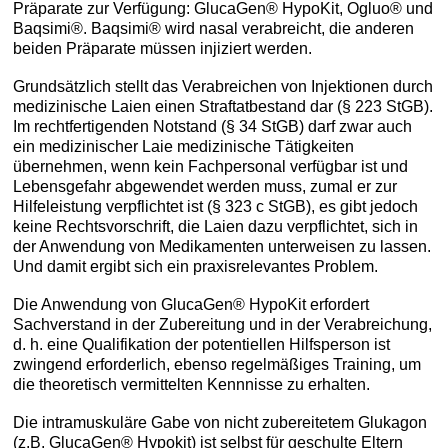
Präparate zur Verfügung: GlucaGen® HypoKit, Ogluo® und
Baqsimi®. Baqsimi® wird nasal verabreicht, die anderen
beiden Präparate müssen injiziert werden.
Grundsätzlich stellt das Verabreichen von Injektionen durch
medizinische Laien einen Straftatbestand dar (§ 223 StGB).
Im rechtfertigenden Notstand (§ 34 StGB) darf zwar auch
ein medizinischer Laie medizinische Tätigkeiten
übernehmen, wenn kein Fachpersonal verfügbar ist und
Lebensgefahr abgewendet werden muss, zumal er zur
Hilfeleistung verpflichtet ist (§ 323 c StGB), es gibt jedoch
keine Rechtsvorschrift, die Laien dazu verpflichtet, sich in
der Anwendung von Medikamenten unterweisen zu lassen.
Und damit ergibt sich ein praxisrelevantes Problem.
Die Anwendung von GlucaGen® HypoKit erfordert
Sachverstand in der Zubereitung und in der Verabreichung,
d. h. eine Qualifikation der potentiellen Hilfsperson ist
zwingend erforderlich, ebenso regelmäßiges Training, um
die theoretisch vermittelten Kennnisse zu erhalten.
Die intramuskuläre Gabe von nicht zubereitetem Glukagon
(z.B. GlucaGen® Hypokit) ist selbst für geschulte Eltern