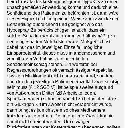
beim Einsatz des kostengünstigeren HypoKits zu einer
unsachgemäßen Anwendung kommt und dadurch eine
Schädigung des Patienten zu befürchten ist, dann wäre
dieses Hypokit nicht in gleicher Weise zum Zwecke der
Behandlung ausreichend und geeignet wie das
Hypospray. Zu berücksichtigen ist auch, dass ein
solcher Schaden wohl auch kaum verhältnismäßig zu
den eingesparten Mehrkosten wäre. Maßgeblich ist
dabei nur das im jeweiligen Einzelfall mögliche
Einsparpotential, dieses muss in angemessenem und
zumutbarem Verhältnis zum potentiellen
Schadenseinschlag stehen. Ein weiterer, bei
Regressandrohungen oft vernachlässigter Aspekt ist,
dass ein Medikament nicht nur ausreichend, sondern
auch für den jeweiligen Patienteneinzelfall zweckmäßig
sein muss (§ 12 SGB V). Ist beispielsweise aufgrund
von Äußerungen Dritter (zB Arbeitskollegen,
Sportkameraden) schon im Vorfeld zu befürchten, dass
ein Glukagon-Kit im Zweifel nicht verabreicht würde,
dann bringt es ja nichts, ein solches Medikament
trotzdem zu verordnen. Der intendierte Zweck könnte
damit nicht erreicht werden. Um etwaigen
Rückforderungen der Kostenträger zu begegnen, sollten